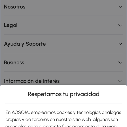
Nosotros
Legal
Ayuda y Soporte
Business
Información de interés
Respetamos tu privacidad
sitio
En AOSOM, empleamos cookies y tecnologías análogas
Métodos de Pago
propias y de terceros en nuestro sitio web. Algunas son
esenciales para el correcto funcionamiento de la web,