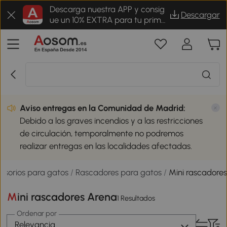
Descarga nuestra APP y consig
Descargar
ue un 10% EXTRA para tu prime
r pedido
Aviso entregas en la Comunidad de Madrid:
Debido a los graves incendios y a las restricciones
de circulación, temporalmente no podremos
realizar entregas en las localidades afectadas.
esorios para gatos
/
Rascadores para gatos
/
Mini rascadore
Mini rascadores Arena
1 Resultados
Ordenar por
Relevancia