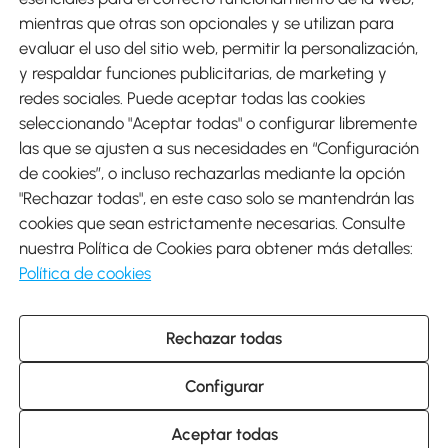
mientras que otras son opcionales y se utilizan para
evaluar el uso del sitio web, permitir la personalización,
y respaldar funciones publicitarias, de marketing y
Envíos
redes sociales. Puede aceptar todas las cookies
seleccionando "Aceptar todas" o configurar libremente
las que se ajusten a sus necesidades en “Configuración
de cookies”, o incluso rechazarlas mediante la opción
"Rechazar todas", en este caso solo se mantendrán las
Descargar Aosom App
cookies que sean estrictamente necesarias. Consulte
nuestra Política de Cookies para obtener más detalles:
Google Play
Política de cookies
Rechazar todas
931 29 45 12 (L-V de 8:30 a 17:30h)
atencioncliente@aosom.es
Configurar
C/ Roc Gros, nº 15. 08550 Els Hostalets de Balenyà (Barcelona),
España
© 2014-2026 SPANISH AOSOM, S.L (NIF: B66295775) Todos los
Aceptar todas