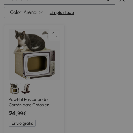
Color: Arena
Limpiar todo
PawHut Rascador de
Cartón para Gatos en
Forma de Televisor con
24
,99€
Ratón de Juguete
43x23x32,5 cm Arena
Envío gratis