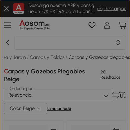
Descarga nuestra APP y consig
Descargar
ue un 10% EXTRA para tu prime
r pedido
raza y Jardín
/
Carpas y Toldos
/
Carpas y Gazebos plegable
Carpas y Gazebos Plegables
20
Resultados
Beige
Ordenar por
Relevancia
Color: Beige
Limpiar todo