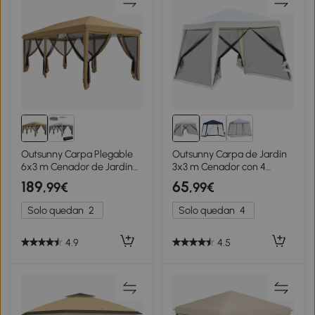
Outsunny Carpa Plegable
Outsunny Carpa de Jardín
6x3 m Cenador de Jardín
3x3 m Cenador con 4
con 6 Mosquiteras Bolsa de
Partes Laterales Mosquitera
189
65
,99€
,99€
Transporte y Marco de
con Cremallera Protección
Acero para Camping
UV Impermeable para
Solo quedan
2
Solo quedan
4
Fiestas Beige
Patio Exterior Eventos
Fiesta Crema
4.9
4.5