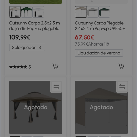
Outsunny Carpa 2,5x2,5 m
Outsunny Carpa Plegable
de jardín Pop-up plegable
2,4x2,4 m Pop-up UPF50+
altura ajustable Oxford anti
Bloqueo Central Altura
109
67
,99€
,50€
UV50+ estructura de acero
Ajustable Bolsa de
75,99€
Ahorras 11%
bolsa de transporte
Transporte Sacos Arena
Solo quedan
8
Beige
Liquidación de verano
5
Agotado
Agotado