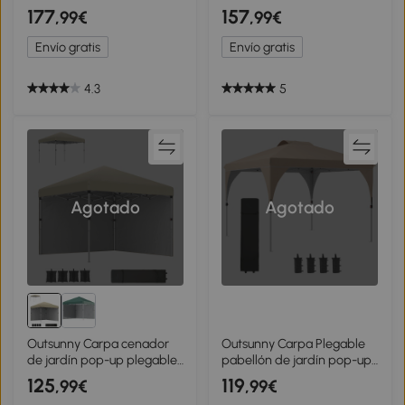
hexagonal Plegable, Techo
Lateral de Malla 6 Ventanas
177
157
,99€
,99€
Doble, Cenador de jardín
Altura Ajustable en 3
con 6 Paneles laterales,
Niveles Protección Rayos
Envío gratis
Envío gratis
Carpa de fiesta
UV30+ Beige
4.3
5
Agotado
Agotado
Outsunny Carpa cenador
Outsunny Carpa Plegable
de jardín pop-up plegable
pabellón de jardín pop-up
ajustable en altura
plegable 3x3 m con bolsa
125
119
,99€
,99€
protección UV 30+ 2
de transporte con ruedas,