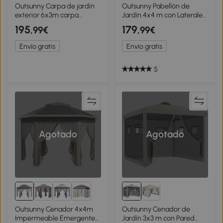
Outsunny Carpa de jardín
Outsunny Pabellón de
exterior 6x3m carpa
Jardín 4x4 m con Laterales
plegable con paneles anti-
de Red, Protección
195
179
,99€
,99€
UV Altura ajustable con
UPF50+, Pabellón de Fiesta
Bolsa de transporte beige
Ajustable en Altura, Beige
Envío gratis
Envío gratis
5
Agotado
Agotado
Outsunny Cenador 4x4m
Outsunny Cenador de
Impermeable Emergente
Jardín 3x3 m con Pared