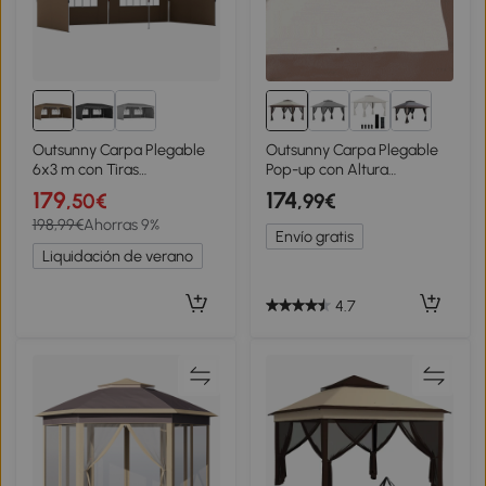
Outsunny Carpa Plegable
Outsunny Carpa Plegable
6x3 m con Tiras
Pop-up con Altura
Reflectantes UPF 50+ Fácil
Ajustable Protección
179
174
,50€
,99€
Montaje Sistema Central
UV50+ Doble Techo y
198,99€
Ahorras 9%
de Bloqueo Impermeable
Mosquiteras 4x4x2,8 m
Envío gratis
Beige
Beige
Liquidación de verano
4.7