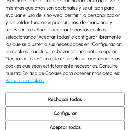
esenciales para el correcto funcionamiento de la web,
mientras que otras son opcionales y se utilizan para
evaluar el uso del sitio web, permitir la personalización,
y respaldar funciones publicitarias, de marketing y
Envíos
redes sociales. Puede aceptar todas las cookies
seleccionando "Aceptar todas" o configurar libremente
las que se ajusten a sus necesidades en “Configuración
de cookies”, o incluso rechazarlas mediante la opción
"Rechazar todas", en este caso solo se mantendrán las
Descargar Aosom App
cookies que sean estrictamente necesarias. Consulte
nuestra Política de Cookies para obtener más detalles:
Google Play
Política de cookies
Rechazar todas
931 29 45 12 (L-V de 8:30 a 17:30h)
atencioncliente@aosom.es
Configurar
C/ Roc Gros, nº 15. 08550 Els Hostalets de Balenyà (Barcelona),
España
© 2014-2026 SPANISH AOSOM, S.L (NIF: B66295775) Todos los
Aceptar todas