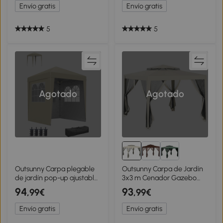
paneles laterales bolsa de
alturas ajustables
Envío gratis
Envío gratis
transporte incluida
5
5
Agotado
Agotado
Outsunny Carpa plegable
Outsunny Carpa de Jardín
de jardín pop-up ajustable
3x3 m Cenador Gazebo
en altura protección UV
con 4 Mosquiteras
94
93
,99€
,99€
30+ 3 paneles laterales
Laterales Techo Doble 8
Beige
Orificios de Drenaje Marco
Envío gratis
Envío gratis
de Metal Beige