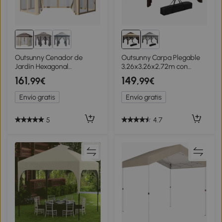
Outsunny Cenador de
Outsunny Carpa Plegable
Jardín Hexagonal
3,26x3,26x2,72m con
4,05x3,4x2,85 m con Doble
Doble Techo Altura
161
149
,99€
,99€
Techo 6 Mosquiteras
Ajustable Mosquiteras
Desmontables Bolsa y Anti-
Protección UV30+ y Bolsa
Envío gratis
Envío gratis
UV Beige
de Transporte Beige
5
4.7