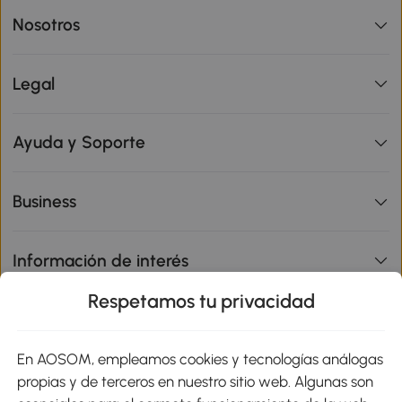
Nosotros
Legal
Ayuda y Soporte
Business
Información de interés
Respetamos tu privacidad
sitio
En AOSOM, empleamos cookies y tecnologías análogas
Métodos de Pago
propias y de terceros en nuestro sitio web. Algunas son