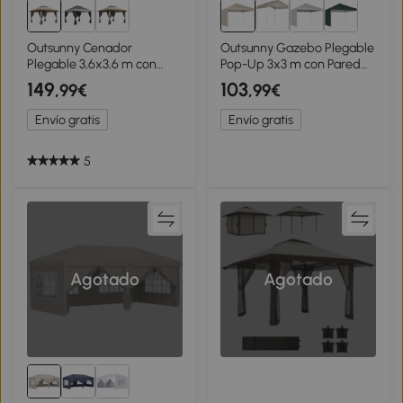
Outsunny Cenador
Outsunny Gazebo Plegable
Plegable 3,6x3,6 m con
Pop-Up 3x3 m con Pared
Laterales de Malla UPF50+
Lateral, en Metal y Tela
149
103
,99€
,99€
Altura Ajustable Bolsa con
Oxford, Beige
Ruedas y Bolsas de Arena
Envío gratis
Envío gratis
Beige
5
Agotado
Agotado