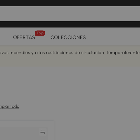
Top
OFERTAS
COLECCIONES
aves incendios y a las restricciones de circulación, temporalment
mpiar todo
Comparar