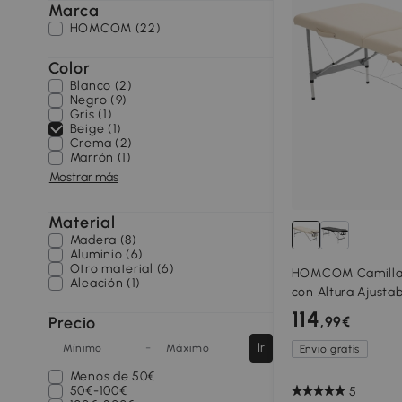
Marca
HOMCOM (22)
Color
Blanco (2)
Negro (9)
Gris (1)
Beige (1)
Crema (2)
Marrón (1)
Mostrar más
Material
Madera (8)
Aluminio (6)
Otro material (6)
HOMCOM Camilla 
Aleación (1)
con Altura Ajustab
Reposacabezas y
114
Precio
,99€
185x70x58-82 cm 
-
Ir
Mínimo
Máximo
Envío gratis
Menos de
50€
50€-100€
5