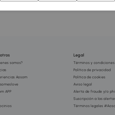
otros
Legal
ienes somos?
Términos y condiciones
cias
Política de privacidad
eriencias Aosom
Política de cookies
someslove
Aviso legal
om APP
Alerta de fraude y/o ph
g
Suscripción a las alert
ocinios
Términos legales #Aos