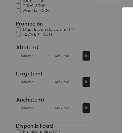
100€-200€
200€-300€
Más de
300€
Promoción
Liquidación de verano (4)
-20% EXTRA (1)
Alto(cm)
-
Ir
Mínimo
Máximo
Largo(cm)
-
Ir
Mínimo
Máximo
Ancho(cm)
-
Ir
Mínimo
Máximo
Disponibilidad
En existencias (21)