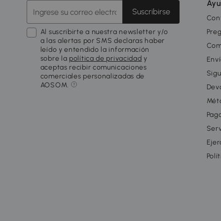
Ayu
Suscribirse
Con
Al suscribirte a nuestra newsletter y/o
Pre
a las alertas por SMS declaras haber
Com
leído y entendido la información
sobre la
política de privacidad
y
Enví
aceptas recibir comunicaciones
Sigu
comerciales personalizadas de
AOSOM.
Dev
Mét
Pago
Serv
Ejer
Polí