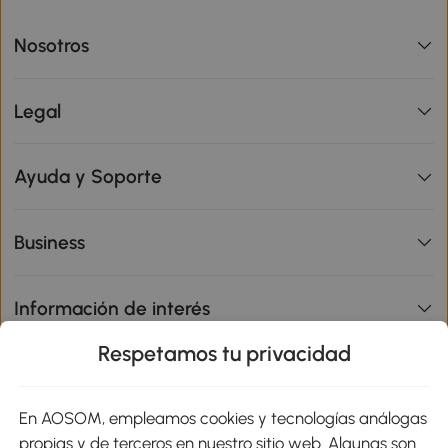
Nosotros
Legal
Ayuda y Soporte
Business
Información de interés
Respetamos tu privacidad
sitio
En AOSOM, empleamos cookies y tecnologías análogas
Métodos de Pago
propias y de terceros en nuestro sitio web. Algunas son