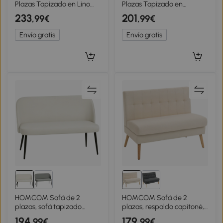
Plazas Tapizado en Lino
Plazas Tapizado en
Sintético con Espacio de
Chenilla con 2 Almohadas
233
201
,99€
,99€
Almacenaje 2 Almohadas y
Lavables y Reposabrazos
Patas de Madera 135x71x84
de Ratán Sintético
Envío gratis
Envío gratis
cm Beige
123x75x88 cm Beige
HOMCOM Sofá de 2
HOMCOM Sofá de 2
plazas, sofá tapizado
plazas, respaldo capitoné,
moderno con estructura de
patas de madera,
194
179
,99€
,99€