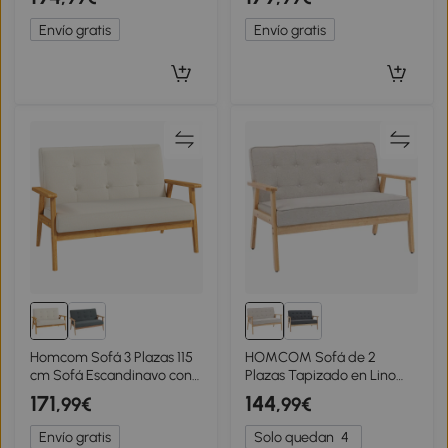
metal y madera, tapizado
acolchado grueso, aspecto
de aspecto aterciopelado,
lino, para espacios
Envío gratis
Envío gratis
Beige
pequeños, beige
Homcom Sofá 3 Plazas 115
HOMCOM Sofá de 2
cm Sofá Escandinavo con
Plazas Tapizado en Lino
Respaldo Capitoné,
Sintético Sofá Nórdico con
171
144
,99€
,99€
Asiento Acolchado y
Patas y Reposabrazos de
Reposabrazos, Beige
Madera 113x67x78 cm
Envío gratis
Solo quedan
4
Beige