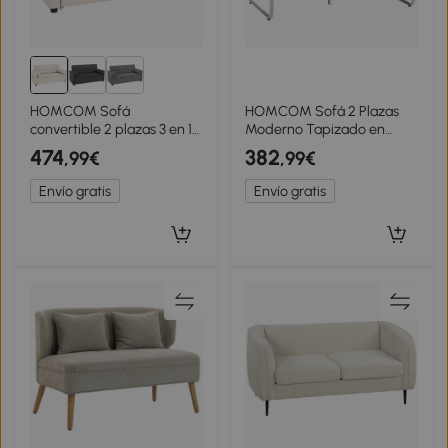
HOMCOM Sofá
HOMCOM Sofá 2 Plazas
convertible 2 plazas 3 en 1
Moderno Tapizado en
sofá-cama con cama nido
Chenilla Beige, en Acero,
474
382
,99€
,99€
doble respaldo regulable 2
Espuma y Tablero
cojines 80,5x137,5x84cm
Multilaminado, 120x73x76
Envío gratis
Envío gratis
beige
cm