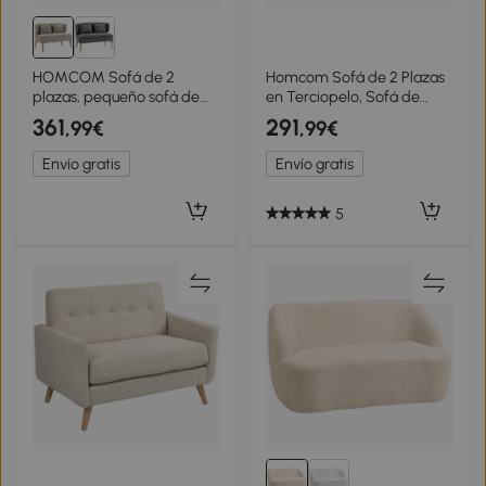
HOMCOM Sofá de 2
Homcom Sofá de 2 Plazas
plazas, pequeño sofá de
en Terciopelo, Sofá de
chenilla con respaldo con
Salón Moderno 160 cm,
361
291
,99€
,99€
orejeras, asiento grueso,
Asiento Amplio, Cojín
patas de madera de
Grueso con Muelles, Beige
Envío gratis
Envío gratis
caucho, beige
5