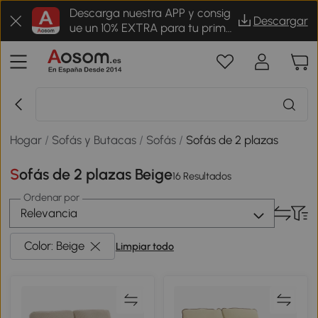
Descarga nuestra APP y consig
Descargar
ue un 10% EXTRA para tu prime
r pedido
Hogar
/
Sofás y Butacas
/
Sofás
/
Sofás de 2 plazas
Sofás de 2 plazas Beige
16 Resultados
Ordenar por
Relevancia
Color: Beige
Limpiar todo