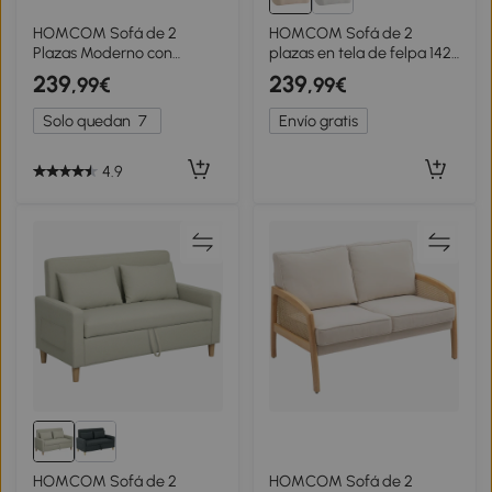
HOMCOM Sofá de 2
HOMCOM Sofá de 2
Plazas Moderno con
plazas en tela de felpa 142
Reposabrazos y Patas de
cm con respaldo y asiento
239
239
,99€
,99€
Madera Carga 240 kg para
curvados, no requiere
Dormitorio Oficina
ensamblaje, Beige
Solo quedan
7
Envío gratis
114x71x82 cm Beige
4.9
HOMCOM Sofá de 2
HOMCOM Sofá de 2