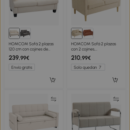
HOMCOM Sofá 2 plazas
HOMCOM Sofá 2 plazas
120 cm con cojines de
con 2 cojines,
respaldo extraíbles, tela
almacenamiento patas de
239
210
,99€
,99€
chenilla para sala,
madera maciza Loveseat
habitación, oficina, Beige
pequeño moderno pana
Envío gratis
Solo quedan
7
117 x 63 x 79 cm Beige