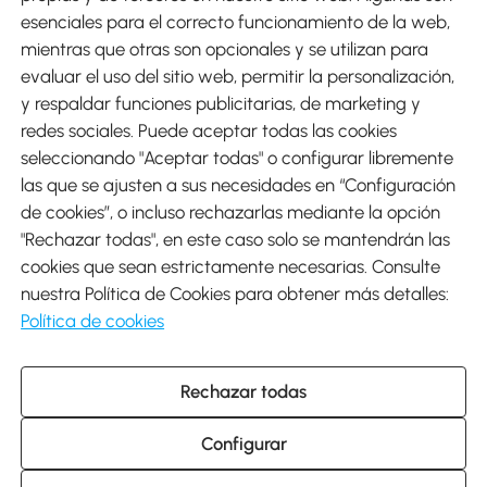
esenciales para el correcto funcionamiento de la web,
mientras que otras son opcionales y se utilizan para
evaluar el uso del sitio web, permitir la personalización,
y respaldar funciones publicitarias, de marketing y
Envíos
redes sociales. Puede aceptar todas las cookies
seleccionando "Aceptar todas" o configurar libremente
las que se ajusten a sus necesidades en “Configuración
de cookies”, o incluso rechazarlas mediante la opción
"Rechazar todas", en este caso solo se mantendrán las
Descargar Aosom App
cookies que sean estrictamente necesarias. Consulte
nuestra Política de Cookies para obtener más detalles:
Google Play
Política de cookies
Rechazar todas
931 29 45 12 (L-V de 8:30 a 17:30h)
atencioncliente@aosom.es
Configurar
C/ Roc Gros, nº 15. 08550 Els Hostalets de Balenyà (Barcelona),
España