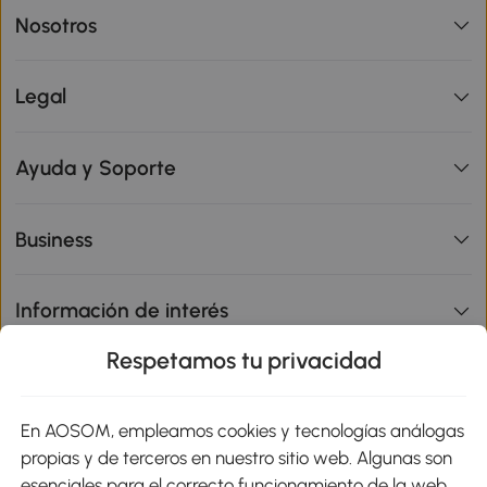
Nosotros
Legal
Ayuda y Soporte
Business
Información de interés
Respetamos tu privacidad
sitio
En AOSOM, empleamos cookies y tecnologías análogas
Métodos de Pago
propias y de terceros en nuestro sitio web. Algunas son
esenciales para el correcto funcionamiento de la web,