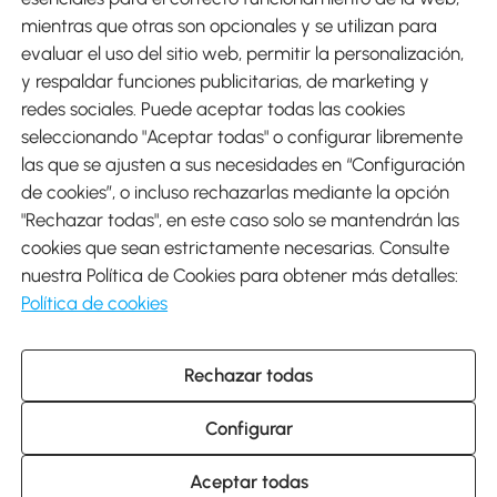
mientras que otras son opcionales y se utilizan para
evaluar el uso del sitio web, permitir la personalización,
y respaldar funciones publicitarias, de marketing y
Envíos
redes sociales. Puede aceptar todas las cookies
seleccionando "Aceptar todas" o configurar libremente
las que se ajusten a sus necesidades en “Configuración
de cookies”, o incluso rechazarlas mediante la opción
"Rechazar todas", en este caso solo se mantendrán las
Descargar Aosom App
cookies que sean estrictamente necesarias. Consulte
nuestra Política de Cookies para obtener más detalles:
Google Play
Política de cookies
Rechazar todas
931 29 45 12 (L-V de 8:30 a 17:30h)
atencioncliente@aosom.es
Configurar
C/ Roc Gros, nº 15. 08550 Els Hostalets de Balenyà (Barcelona),
España
© 2014-2026 SPANISH AOSOM, S.L (NIF: B66295775) Todos los
Aceptar todas