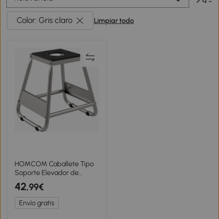
Color: Gris claro
Limpiar todo
HOMCOM Caballete Tipo
Soporte Elevador de
Motocross Desmontable
42
,99€
de Acero Carga 500 kg con
Plataforma de Goma para
Envío gratis
Reparación