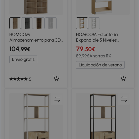
HOMCOM
HOMCOM Estantería
Almacenamiento para CD
Expandible 5 Niveles
y DVD 18 Compartimentos
Giratoria 350° Ancho
104
79
,99€
,50€
78,5x24x175 cm Madera
Ajustable Convertible en en
89,99€
Ahorras 11%
Natural
L Recta o Compacta
Envío gratis
111,5x23,8x163,7 cm
Liquidación de verano
5