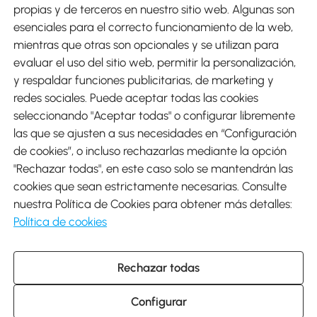
Métodos de Pago
propias y de terceros en nuestro sitio web. Algunas son
esenciales para el correcto funcionamiento de la web,
mientras que otras son opcionales y se utilizan para
evaluar el uso del sitio web, permitir la personalización,
y respaldar funciones publicitarias, de marketing y
Envíos
redes sociales. Puede aceptar todas las cookies
seleccionando "Aceptar todas" o configurar libremente
las que se ajusten a sus necesidades en “Configuración
de cookies”, o incluso rechazarlas mediante la opción
"Rechazar todas", en este caso solo se mantendrán las
Descargar Aosom App
cookies que sean estrictamente necesarias. Consulte
nuestra Política de Cookies para obtener más detalles:
Google Play
Política de cookies
Rechazar todas
931 29 45 12 (L-V de 8:30 a 17:30h)
atencioncliente@aosom.es
Configurar
C/ Roc Gros, nº 15. 08550 Els Hostalets de Balenyà (Barcelona),