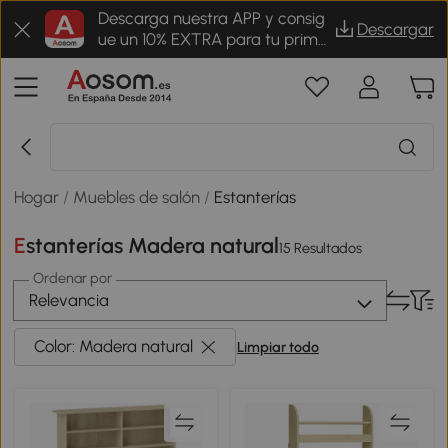
Descarga nuestra APP y consig
Descargar
ue un 10% EXTRA para tu prime
r pedido
Hogar
/
Muebles de salón
/
Estanterías
Estanterías Madera natural
15 Resultados
Ordenar por
Relevancia
Color: Madera natural
Limpiar todo