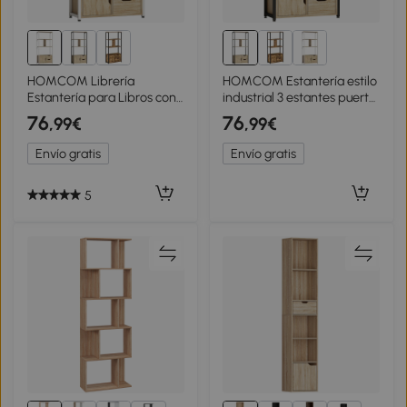
HOMCOM Librería
HOMCOM Estantería estilo
Estantería para Libros con
industrial 3 estantes puerta
Estantes Cajones y Puerta
de armario 2 cajones 58 x
76
76
,99€
,99€
58x24x122 cm Estilo
24 x 122 cm efecto madera
Industrial Blanco y Madera
natural acero negro
Envío gratis
Envío gratis
Natural
5