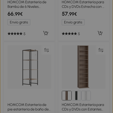
HOMCOM Estantería de
HOMCOM Estantería para
Bambú de 6 Niveles
CDs y DVDs Estrecha con 8
Librería para Espacios
Compartimentos Estantes
66
57
,99€
,99€
Pequeños Baño Sala de
Ajustables 58x24x126,3 cm
Estar y Cocina Natural
Madera Natural
Envío gratis
Envío gratis
5
5
HOMCOM Estantería de
HOMCOM Estantería para
pie estantería de baño de
CDs y DVDs con Estantes