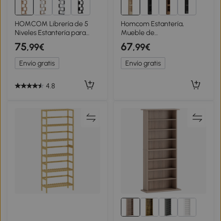
1+
2+
HOMCOM Librería de 5
Homcom Estantería,
Niveles Estantería para
Mueble de
Libros en Forma de S para
Almacenamiento con
75
67
,99€
,99€
Salón Dormitorio Estudio
Cajón, Armario y
Oficina 24x60x184,5 cm
Compartimentos Abiertos,
Envío gratis
Envío gratis
Natural
30X24X158 cm, Madera
Natural
4.8