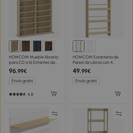
2+
HOMCOM Mueble librería
HOMCOM Estantería de
para CD a 16 Estantes de
Pared de Libros con 4
Diseño Moderno en
Estantes Librería Infantil
96
49
,99€
,99€
Madera, 106.5x24x126.3
para Hogar Oficina Carga
cm, Natural
30kg 59x12x113cm Natural
Envío gratis
Envío gratis
4.8