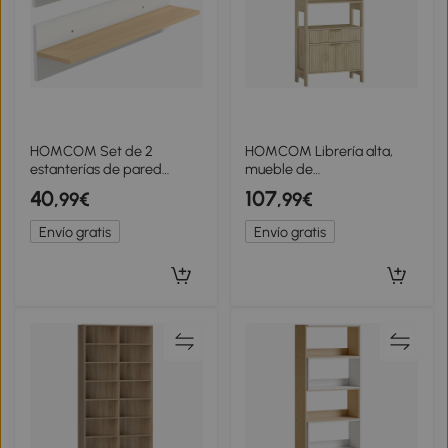
HOMCOM Set de 2
HOMCOM Librería alta,
estanterías de pared
mueble de
estante flotante, balda de
almacenamiento con 4
40
107
,99€
,99€
pared, repisa para
estantes abiertos y 2
presentación, para cocina,
cajones acanalados, 60 x
Envío gratis
Envío gratis
salón, Blanco+Madera
30 x 160 cm, madera
natural
natural