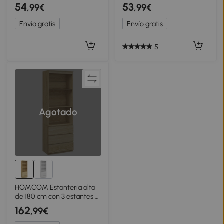
bambú y acero, con 4
Ajustables Diseño Estrecho
54
53
,99€
,99€
baldas, estantería de 4
y Antivuelco para 260 CDs
niveles, 36,5 x 33 x 110 cm,
33x24x140 cm Madera
Envío gratis
Envío gratis
Natural
Natural
5
Agotado
HOMCOM Estantería alta
de 180 cm con 3 estantes y
3 cajones 60x35x180 cm
162
,99€
Paneles de Partículas
efecto madera