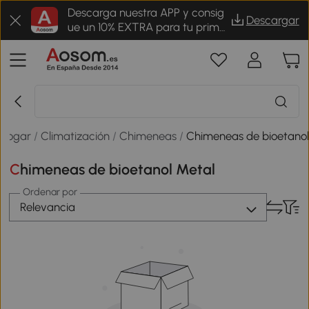
Descarga nuestra APP y consig
Descargar
ue un 10% EXTRA para tu prime
r pedido
Hogar
/
Climatización
/
Chimeneas
/
Chimeneas de bioetano
Chimeneas de bioetanol Metal
Ordenar por
Relevancia