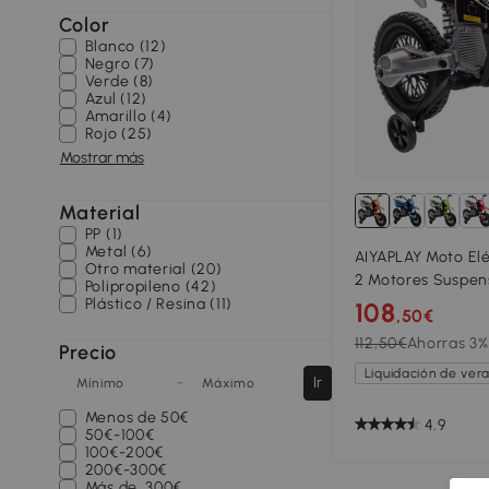
Color
Blanco (12)
Negro (7)
Verde (8)
Azul (12)
Amarillo (4)
Rojo (25)
Mostrar más
Material
PP (1)
Metal (6)
AIYAPLAY Moto Elé
Otro material (20)
2 Motores Suspen
Polipropileno (42)
de Apoyo Desmont
Plástico / Resina (11)
108
,50€
6 Años Naranja
112,50€
Ahorras 3%
Precio
Liquidación de ver
-
Ir
Mínimo
Máximo
Menos de
50€
4.9
50€-100€
100€-200€
200€-300€
Más de
300€