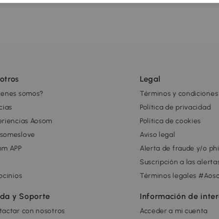
otros
Legal
ienes somos?
Términos y condiciones
cias
Política de privacidad
eriencias Aosom
Política de cookies
someslove
Aviso legal
om APP
Alerta de fraude y/o ph
g
Suscripción a las alert
ocinios
Términos legales #Aos
da y Soporte
Información de inte
tactar con nosotros
Acceder a mi cuenta