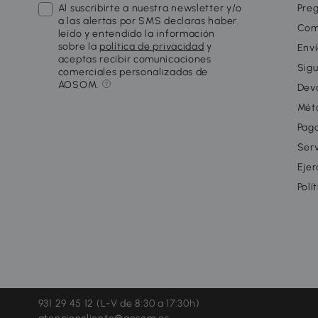
Al suscribirte a nuestra newsletter y/o
Pre
a las alertas por SMS declaras haber
Com
leído y entendido la información
sobre la
política de privacidad
y
Enví
aceptas recibir comunicaciones
Sigu
comerciales personalizadas de
AOSOM.
Dev
Mét
Pago
Serv
Ejer
Polí
931 29 45 12 (L-V de 8:30 a 17:30h)