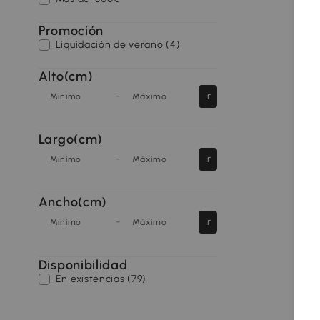
Promoción
Liquidación de verano (4)
Alto(cm)
-
Ir
Mínimo
Máximo
Largo(cm)
-
Ir
Mínimo
Máximo
Ancho(cm)
-
Ir
Mínimo
Máximo
Disponibilidad
En existencias (79)