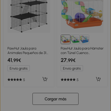
PawHut Jaula para
PawHut Jaula para Hámster
Animales Pequeños de 31
con Túnel Cuenco
Paneles Parque para
Bebedero Casita Rampa
41
27
,99€
,99€
Mascotas para Gatitos
Rueda de Ejercicio Bandeja
Conejos Chinchillas
Extraíble 46x30x37 cm
Envío gratis
Envío gratis
105x45x105 cm Negro
Naranja
5
5
Cargar más