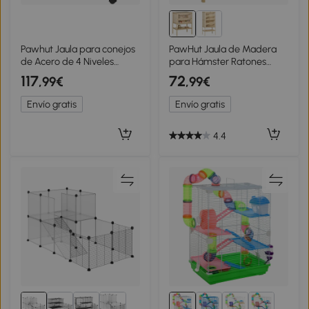
Pawhut Jaula para conejos
PawHut Jaula de Madera
de Acero de 4 Niveles
para Hámster Ratones
Rampas, Ruedas, Depósito
Casa de Juegos con 5
117
72
,99€
,99€
de Agua y Bandeja
Plataformas Rampa Techo
Extraíble, Negro
Abatible Ventana Cristal
Envío gratis
Envío gratis
Plástico y Estante Inferior
60x40x80 cm Natural
4.4