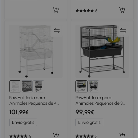
madera, plástico
5
PawHut Jaula para
PawHut Jaula para
Animales Pequeños de 4
Animales Pequeños de 3
Niveles con Ruedas
Niveles con Rampas
101
99
,99€
,99€
Bandeja Profunda Rampas
Antideslizantes Puertas
Plataformas y Comedero
Amplias y Ruedas con
Envío gratis
Envío gratis
73x47x123 cm Blanco
Freno 88x48x102cm Gris
5
5