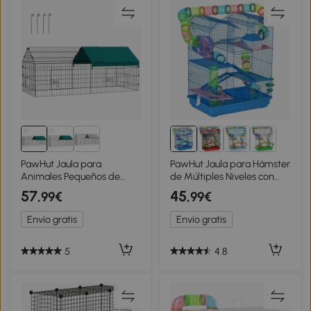
PawHut Jaula para
PawHut Jaula para Hámster
Animales Pequeños de
de Múltiples Niveles con
Acero con Puertas y Tela
Tubos Plataformas
57
45
,99€
,99€
Superior para Conejos
Comedero Bebedero
Chinchillas Gallinas
Casita Rueda Escaleras
Envío gratis
Envío gratis
185x75x75 cm Verde
47x30x59 cm Azul
5
4.8