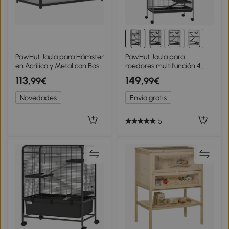
PawHut Jaula para Hámster
PawHut Jaula para
en Acrílico y Metal con Base
roedores multifunción 4
Profunda Tapa Abatible
plataformas 3 rampas 4
113
149
,99€
,99€
Ventilaciones Laterales
puertas 80x52x159 cm
80x45x50,5 cm Negro
acero Grisplateado Negro
Novedades
Envío gratis
5