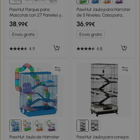
PawHut Parque para
PawHut Jaula para Hámster
Mascotas con 27 Paneles y
de 5 Niveles, Casa para
Forma Personalizable para
Roedores Pequeños con
38
36
,99€
,99€
Cobayas Conejos
Túnel, Plataformas,
Chinchillas 140x70x70 cm
Cuenco, Bebedero, Casita,
Envío gratis
Envío gratis
Transparente
Rampas y Rueda de
Ejercicio, para Jerbos,
46x30x58 cm, Verde
4.9
4.8
PawHut Jaula de Hámster
PawHut Jaula para conejos