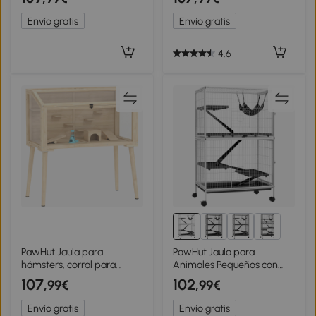
Balancines Bandeja
Profundo Balancín Rueda
Extraíble y Tapas Abatibles
de Ejercicio Rampas Casita
Envío gratis
Envío gratis
Natural
Natural
4.6
PawHut Jaula para
PawHut Jaula para
hámsters, corral para
Animales Pequeños con
hámster enano, refugio
Ruedas Rampas Hamaca y
107
102
,99€
,99€
para pequeños animales
Bandeja Extraíble para
con accesorios, botella de
Chinchillas Hurones
Envío gratis
Envío gratis
agua, 110 x 52 x 101 cm,
80x52x128 cm Blanco