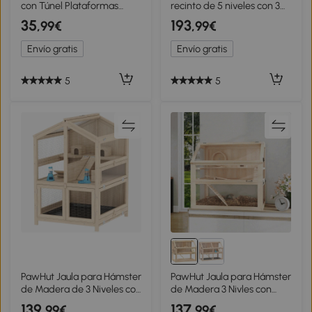
con Túnel Plataformas
recinto de 5 niveles con 3
Cuenco Bebedero Casita
puertas 5 rampas bandeja
35
193
,99€
,99€
Rampas y Rueda de
extraíble ruedas 81 x 52,5 x
Ejercicio 46x30x58 cm Azul
159 cm negro y gris
Envío gratis
Envío gratis
5
5
PawHut Jaula para Hámster
PawHut Jaula para Hámster
de Madera de 3 Niveles con
de Madera 3 Nivles con
Bebederos Casetas
Base Desmontable
139
137
,99€
,99€