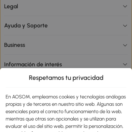
Legal
Ayuda y Soporte
Business
Información de interés
Respetamos tu privacidad
sitio
En AOSOM, empleamos cookies y tecnologías análogas
Métodos de Pago
propias y de terceros en nuestro sitio web. Algunas son
esenciales para el correcto funcionamiento de la web,
mientras que otras son opcionales y se utilizan para
evaluar el uso del sitio web, permitir la personalización,