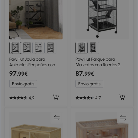
PawHut Jaula para
PawHut Parque para
Animales Pequeños con
Mascotas con Ruedas 2
Ruedas Rampas Hamaca y
Puertas 3 Rampas Hamaca
97
87
,99€
,99€
Bandeja Extraíble para
Colgante y Bandeja
Chinchillas Hurones
Extraíble para Cobayas
Envío gratis
Envío gratis
80x52x128 cm Gris
52x52x113,5cm Gris
4.9
4.7