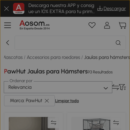
Descarga nuestra APP y consig
Descargar
ue un 10% EXTRA para tu prime
r pedido
Mascotas
/
Accesorios para roedores
/
Jaulas para hámster
PawHut Jaulas para Hámsters
93 Resultados
Ordenar por
Relevancia
Marca: PawHut
Limpiar todo