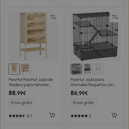
PawHut PawHut Jaula de
PawHut Jaula para
Madera para Hámster
Animales Pequeños con
Ratones Animales
Múltiples Niveles Bandeja y
88
86
,99€
,99€
Pequeños y Roedores Tipo
Accesorios Incluidos
Casa Conejera con Techo
73x47x80 cm Negro
Envío gratis
Envío gratis
Abatible 5 Pisos 10
Plataformas y 3 Escaleras
60x40x120 cm
4.7
5