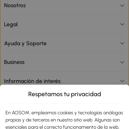
Nosotros
Legal
Ayuda y Soporte
Business
Información de interés
Respetamos tu privacidad
sitio
En AOSOM, empleamos cookies y tecnologías análogas
Métodos de Pago
propias y de terceros en nuestro sitio web. Algunas son
esenciales para el correcto funcionamiento de la web,