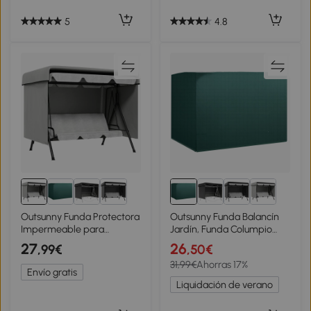
5
4.8
Outsunny Funda Protectora
Outsunny Funda Balancín
Impermeable para
Jardín, Funda Columpio
Balancín de Jardín 3 Plazas
Jardín Exterior, Cubierta de
27
26
,99€
,50€
con Cremallera Antipolvo y
Columpio con Cremallera,
31,99€
Ahorras 17%
Antiviento 215x155x150 cm
Impermeable, 215x155x150
Envío gratis
cm, Verde
Liquidación de verano