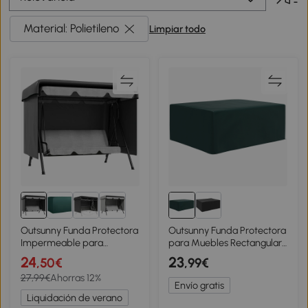
Material: Polietileno
Limpiar todo
Outsunny Funda Protectora
Outsunny Funda Protectora
Impermeable para
para Muebles Rectangular
Balancín de Jardín 3 Plazas
Funda de Muebles para
24
23
,50€
,99€
con Cremallera Antipolvo y
Jardín Impermeable Anti-
27,99€
Ahorras 12%
Antiviento 215x155x150 cm
UV Antipolvo 235x190x90
Envío gratis
cm Verde
Liquidación de verano