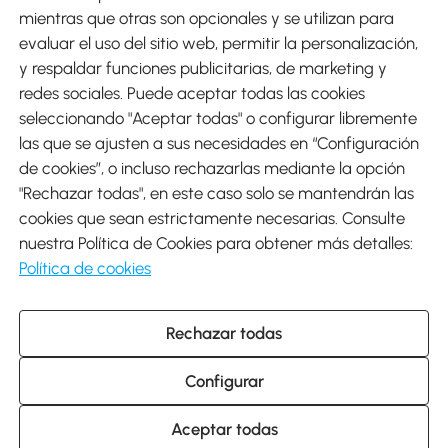
mientras que otras son opcionales y se utilizan para
evaluar el uso del sitio web, permitir la personalización,
y respaldar funciones publicitarias, de marketing y
Envíos
redes sociales. Puede aceptar todas las cookies
seleccionando "Aceptar todas" o configurar libremente
las que se ajusten a sus necesidades en “Configuración
de cookies”, o incluso rechazarlas mediante la opción
"Rechazar todas", en este caso solo se mantendrán las
Descargar Aosom App
cookies que sean estrictamente necesarias. Consulte
nuestra Política de Cookies para obtener más detalles:
Google Play
Política de cookies
Rechazar todas
931 29 45 12 (L-V de 8:30 a 17:30h)
atencioncliente@aosom.es
Configurar
C/ Roc Gros, nº 15. 08550 Els Hostalets de Balenyà (Barcelona),
España
© 2014-2026 SPANISH AOSOM, S.L (NIF: B66295775) Todos los
Aceptar todas
derechos reservados.