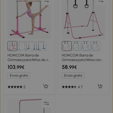
HOMCOM Barra de
HOMCOM Barra de
Gimnasia para Niños de +3
Gimnasia para Niños con
Años Barra de
Altura Ajustable en 5
103
58
,99€
,99€
Entrenamiento Altura
Niveles y Anillos
Ajustable 92-150 cm Carga
Entrenamiento de
Envío gratis
Envío gratis
75 kg 194x121x150cm Rosa
Gimnasia Plegable en Casa
Rosa
5
4.7