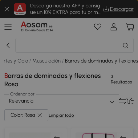
Descarga nuestra APP y consig
Descargar
ue un 10% EXTRA para tu prime
r pedido
ortes y Ocio
/
Musculación
/
Barras de dominadas y flexione
Barras de dominadas y flexiones
3
Resultados
Rosa
Ordenar por
Relevancia
Color: Rosa
Limpiar todo