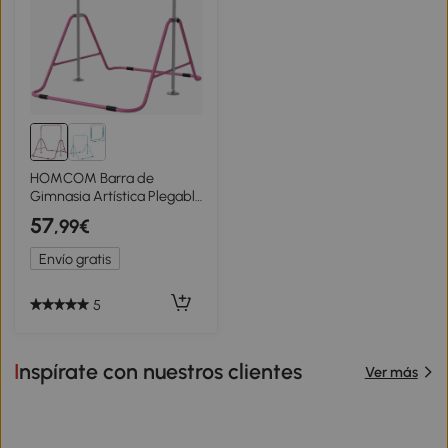
HOMCOM Barra de
Gimnasia Artística Plegable
Altura Ajustable Equipo de
57
,99€
Gimnasia para
Entrenamiento en Casa
Envío gratis
Rosa
5
Inspírate con nuestros clientes
Ver más