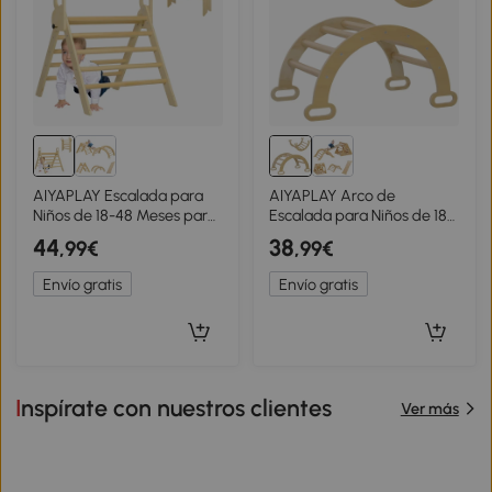
AIYAPLAY Escalada para
AIYAPLAY Arco de
Niños de 18-48 Meses para
Escalada para Niños de 18-
Cultivar Habilidades de
48 Meses Balancín para
44
38
,99€
,99€
Equilibrio y Coordinación
Bebés Carga 50 kg
82x66x71 cm Natural
68x42x36 cm Natural
Envío gratis
Envío gratis
Inspírate con nuestros clientes
Ver más