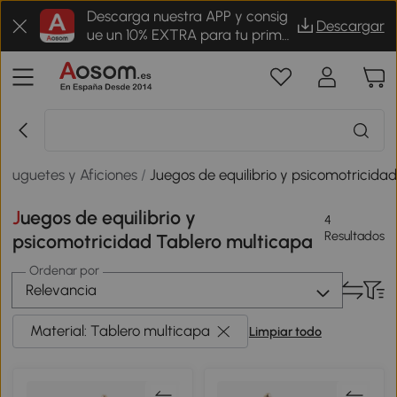
Descarga nuestra APP y consig
Descargar
ue un 10% EXTRA para tu prime
r pedido
Juguetes y Aficiones
/
Juegos de equilibrio y psicomotricida
Juegos de equilibrio y
4
Resultados
psicomotricidad Tablero multicapa
Ordenar por
Relevancia
Material: Tablero multicapa
Limpiar todo