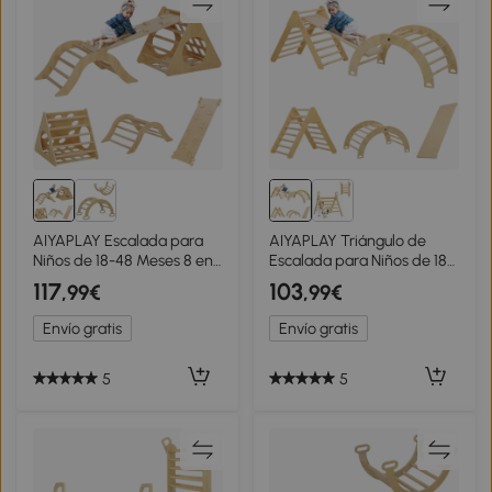
AIYAPLAY Escalada para
AIYAPLAY Triángulo de
Niños de 18-48 Meses 8 en 1
Escalada para Niños de 18-
con Rampa Escalera de
48 Meses con Rampa
117
103
,99€
,99€
Arco y Bolsa de Arena
Escalador de Arco 219x72,5
175x59,5x60 cm Natural
cm Natural
Envío gratis
Envío gratis
5
5