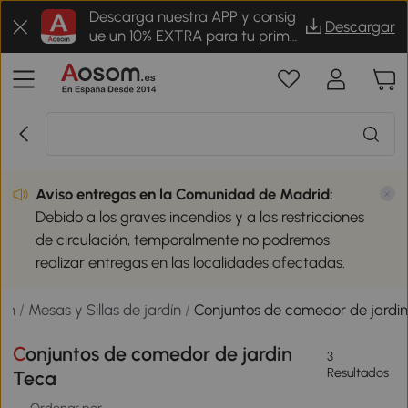
Descarga nuestra APP y consig
Descargar
ue un 10% EXTRA para tu prime
r pedido
Aviso entregas en la Comunidad de Madrid:
Debido a los graves incendios y a las restricciones
de circulación, temporalmente no podremos
realizar entregas en las localidades afectadas.
dín
/
Mesas y Sillas de jardín
/
Conjuntos de comedor de jardi
Conjuntos de comedor de jardin
3
Resultados
Teca