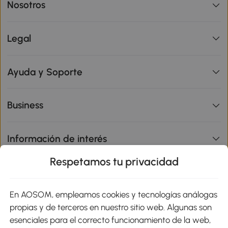
Nosotros
Legal
Ayuda y Soporte
Business
Información de interés
Respetamos tu privacidad
sitio
En AOSOM, empleamos cookies y tecnologías análogas
Métodos de Pago
propias y de terceros en nuestro sitio web. Algunas son
esenciales para el correcto funcionamiento de la web,