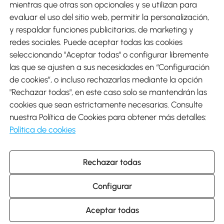
mientras que otras son opcionales y se utilizan para
evaluar el uso del sitio web, permitir la personalización,
y respaldar funciones publicitarias, de marketing y
Envíos
redes sociales. Puede aceptar todas las cookies
seleccionando "Aceptar todas" o configurar libremente
las que se ajusten a sus necesidades en “Configuración
de cookies”, o incluso rechazarlas mediante la opción
"Rechazar todas", en este caso solo se mantendrán las
Descargar Aosom App
cookies que sean estrictamente necesarias. Consulte
nuestra Política de Cookies para obtener más detalles:
Google Play
Política de cookies
Rechazar todas
931 29 45 12 (L-V de 8:30 a 17:30h)
atencioncliente@aosom.es
Configurar
C/ Roc Gros, nº 15. 08550 Els Hostalets de Balenyà (Barcelona),
España
© 2014-2026 SPANISH AOSOM, S.L (NIF: B66295775) Todos los
Aceptar todas
derechos reservados.