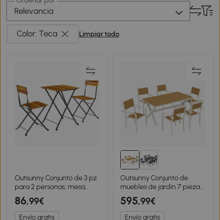
Ordenar por
Relevancia
Color: Teca
Limpiar todo
Outsunny Conjunto de 3 pz.
Outsunny Conjunto de
para 2 personas, mesa
muebles de jardín 7 piezas
plegable con 2 sillas
Mesa con 6 sillas apilables
86
595
,99€
,99€
plegables para terraza y
Imitación madera
balcón, teca
Estructura de aluminio Teak
Envío gratis
Envío gratis