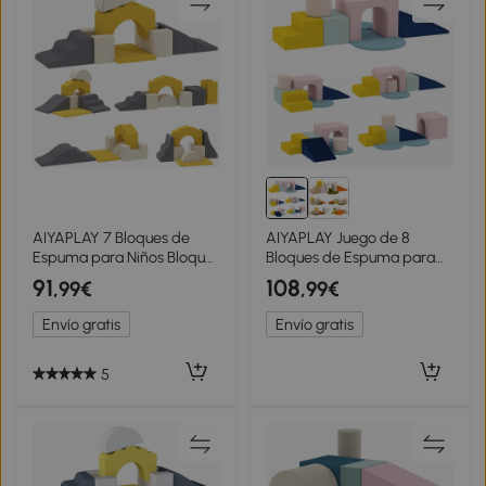
AIYAPLAY 7 Bloques de
AIYAPLAY Juego de 8
Espuma para Niños Bloques
Bloques de Espuma para
de Psicomotricidad
Niños con Fundas de
91
108
,99€
,99€
Juguete para Aprendizaje
Terciopelo Lavables para
para Escalar y Gatear
Escalar y Gatear Multicolor
Envío gratis
Envío gratis
Amarillo
5