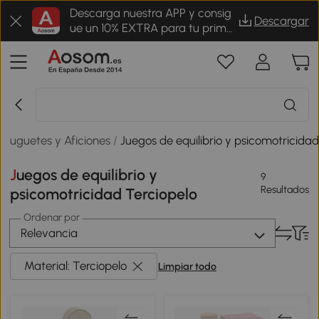
Descarga nuestra APP y consig
Descargar
ue un 10% EXTRA para tu prime
r pedido
Juguetes y Aficiones
/
Juegos de equilibrio y psicomotricida
Juegos de equilibrio y
9
Resultados
psicomotricidad Terciopelo
Ordenar por
Relevancia
Material: Terciopelo
Limpiar todo