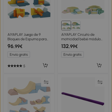
AIYAPLAY Juego de 9
AIYAPLAY Circuito de
Bloques de Espuma para
motricidad bebé módulo
Niños con Fundas de
motricidad bebé con
96
132
,99€
,99€
Terciopelo Lavables para
piscina de bolas funda
Escalar y Gatear Multicolor
lavable 160 x 137,5 x 30 cm
Envío gratis
Envío gratis
multicolor
5