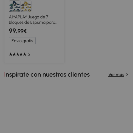
AIYAPLAY Juego de 7
Bloques de Espuma para
Niños Bloques de
99
,99€
Psicomotricidad Juguete
para Aprendizaje para
Envío gratis
Escalar y Gatear Azul
5
Inspírate con nuestros clientes
Ver más