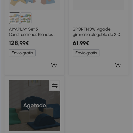
AIYAPLAY Set 5
SPORTNOW Viga de
Construcciones Blandas
gimnasia plegable de 210
para Niños 1,5-8 Años en
cm en terciopelo, viga de
128
61
,99€
,99€
Tela Efecto Terciopelo y
equilibrio con base
Esponja Multicolor
antideslizante, para niños y
Envío gratis
Envío gratis
adultos, violeta
Agotado