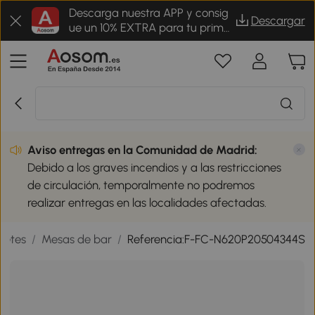
Descarga nuestra APP y consig
Descargar
ue un 10% EXTRA para tu prime
r pedido
Aviso entregas en la Comunidad de Madrid:
Debido a los graves incendios y a las restricciones
de circulación, temporalmente no podremos
realizar entregas en las localidades afectadas.
retes
/
Mesas de bar
/
Referencia:F-FC-N620P20504344S