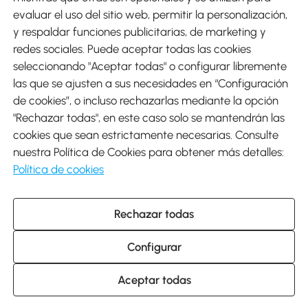
evaluar el uso del sitio web, permitir la personalización,
y respaldar funciones publicitarias, de marketing y
Envíos
redes sociales. Puede aceptar todas las cookies
seleccionando "Aceptar todas" o configurar libremente
las que se ajusten a sus necesidades en “Configuración
de cookies”, o incluso rechazarlas mediante la opción
"Rechazar todas", en este caso solo se mantendrán las
Descargar Aosom App
cookies que sean estrictamente necesarias. Consulte
nuestra Política de Cookies para obtener más detalles:
Google Play
Política de cookies
Rechazar todas
931 29 45 12 (L-V de 8:30 a 17:30h)
atencioncliente@aosom.es
Configurar
C/ Roc Gros, nº 15. 08550 Els Hostalets de Balenyà (Barcelona),
España
© 2014-2026 SPANISH AOSOM, S.L (NIF: B66295775) Todos los
Aceptar todas
derechos reservados.