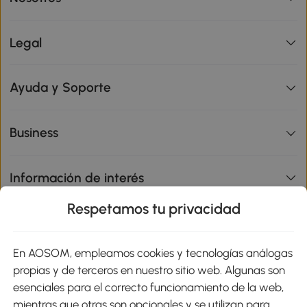
Legal
Ayuda y Soporte
Business
Información de interés
Respetamos tu privacidad
sitio
En AOSOM, empleamos cookies y tecnologías análogas
Métodos de Pago
propias y de terceros en nuestro sitio web. Algunas son
esenciales para el correcto funcionamiento de la web,
mientras que otras son opcionales y se utilizan para