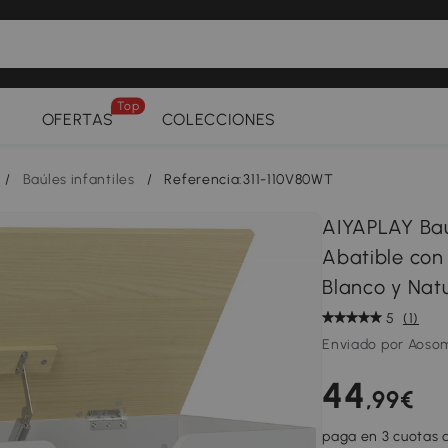
Top
OFERTAS
COLECCIONES
/
Baúles infantiles
/
Referencia:311-110V80WT
AIYAPLAY Baú
Abatible con
Blanco y Natu
5
(1)
Enviado por Aoso
44
,99€
paga en 3 cuotas d