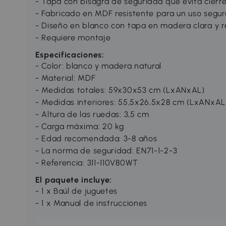
- Tapa con bisagra de seguridad que evita cierr
- Fabricado en MDF resistente para un uso segu
- Diseño en blanco con tapa en madera clara y 
- Requiere montaje
Especificaciones:
- Color: blanco y madera natural
- Material: MDF
- Medidas totales: 59x30x53 cm (LxANxAL)
- Medidas interiores: 55,5x26,5x28 cm (LxANxAL
- Altura de las ruedas: 3,5 cm
- Carga máxima: 20 kg
- Edad recomendada: 3-8 años
- La norma de seguridad: EN71-1-2-3
- Referencia: 311-110V80WT
El paquete incluye:
- 1 x Baúl de juguetes
- 1 x Manual de instrucciones