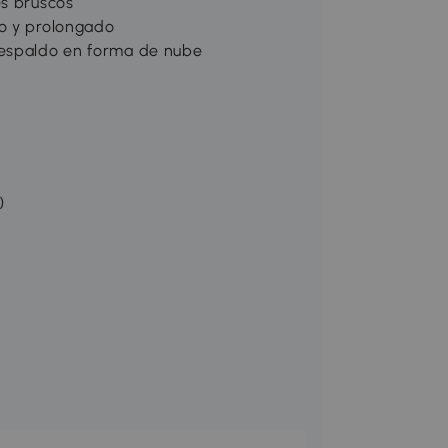
es bruscos
ro y prolongado
respaldo en forma de nube
)