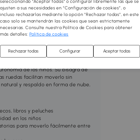
seleccionando "Aceptar todas" o configurar libremente las que se
 de todas las edades de gran calidad
ajusten a sus necesidades en “Configuración de cookies”, o
 e innovadores para entrenar a los
incluso rechazarlas mediante la opción "Rechazar todas", en este
rollan su motricidad, coordinación,
caso solo se mantendrán las cookies que sean estrictamente
necesarias. Consulte nuestra Política de Cookies para obtener
otros ¡Jugar también es aprender
más detalles:
Política de cookies
 adecuados!
Rechazar todas
Configurar
Aceptar todas
? Este baúl de juguetes de AIYAPLAY es
on amplio espacio interior, permite
utonomía de los niños. Su bisagra de
as ruedas facilitan moverlo sin
 natural y respaldo en forma de nube,
.
cos, libros y peluches
idad en los niños
atorias para moverlo fácilmente entre