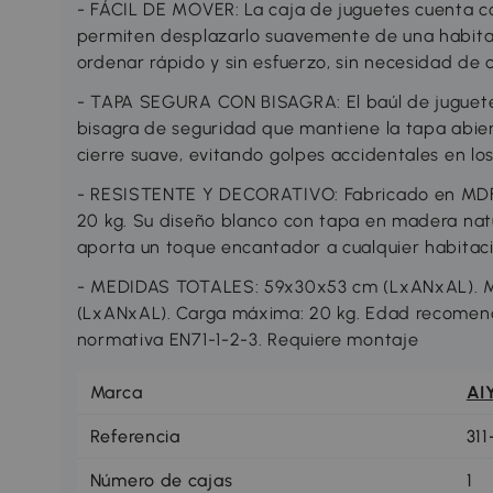
- FÁCIL DE MOVER: La caja de juguetes cuenta co
permiten desplazarlo suavemente de una habitac
ordenar rápido y sin esfuerzo, sin necesidad de 
- TAPA SEGURA CON BISAGRA: El baúl de juguetes
bisagra de seguridad que mantiene la tapa abier
cierre suave, evitando golpes accidentales en l
- RESISTENTE Y DECORATIVO: Fabricado en MDF, 
20 kg. Su diseño blanco con tapa en madera nat
aporta un toque encantador a cualquier habitació
- MEDIDAS TOTALES: 59x30x53 cm (LxANxAL). Me
(LxANxAL). Carga máxima: 20 kg. Edad recomend
normativa EN71-1-2-3. Requiere montaje
Marca
AI
Referencia
31
Número de cajas
1