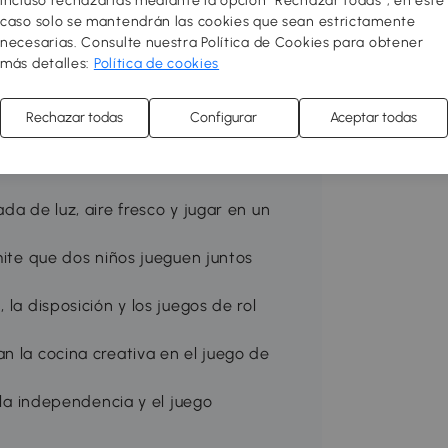
incluso rechazarlas mediante la opción "Rechazar todas", en este
 espacio seguro. Con puertas y ventanas
caso solo se mantendrán las cookies que sean estrictamente
sta casita fomenta el juego de roles,
necesarias. Consulte nuestra Política de Cookies para obtener
lidades. ¡Un lugar estimulante y
más detalles:
Política de cookies
Rechazar todas
Configurar
Aceptar todas
ta casita de juego exterior para niños
o ofrece entretenimiento seguro y
da de luz, aire fresco y jugar en un
mite que dos niños jueguen juntos
la disposición y los juegos de rol
n la cocina creativa en el juego de
, la independencia y el juego