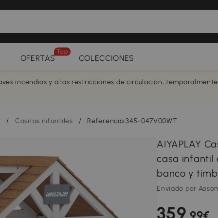
Top
OFERTAS
COLECCIONES
aves incendios y a las restricciones de circulación, temporalment
r
/
Casitas infantiles
/
Referencia:345-047V00WT
AIYAPLAY Cas
casa infantil
banco y timb
Enviado por Aoso
359
,99€