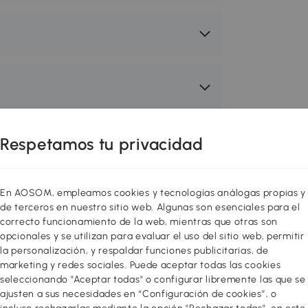
Respetamos tu privacidad
 de todas las edades de gran calidad
En AOSOM, empleamos cookies y tecnologías análogas propias y
 e innovadores para entrenar a los
de terceros en nuestro sitio web. Algunas son esenciales para el
rollan su motricidad, coordinación,
correcto funcionamiento de la web, mientras que otras son
opcionales y se utilizan para evaluar el uso del sitio web, permitir
otros ¡Jugar también es aprender
la personalización, y respaldar funciones publicitarias, de
 adecuados!
marketing y redes sociales. Puede aceptar todas las cookies
seleccionando "Aceptar todas" o configurar libremente las que se
ajusten a sus necesidades en “Configuración de cookies”, o
ra niños AIYAPLAY. Los niños pueden