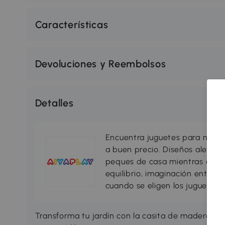
Características
Devoluciones y Reembolsos
Detalles
Encuentra juguetes para niños
a buen precio. Diseños alegres
peques de casa mientras desar
equilibrio, imaginación entre 
cuando se eligen los juguetes
Transforma tu jardín con la casita de madera pa