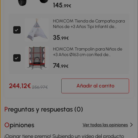
145
,99€
HOMCOM Tienda de Campaña para
Niños de +3 Años Tipi Infantil de
Madera Portátil con Ventana para
35
Interiores y Exteriores 120x120x155
,99€
cm Blanco
HOMCOM Trampolín para Niños de
+3 Años Ø163 cm con Red de
Seguridad y Marco de Acero Carga
74
50 kg para Interior y Exterior Rojo
,99€
244,12€
Añadir al carrito
256,97€
Preguntas y respuestas (
0
)
Opiniones
Ver todas las opiniones
¡Opinar tiene premio! Subiendo un vídeo del producto