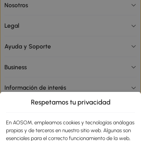
Nosotros
Legal
Ayuda y Soporte
Business
Información de interés
Respetamos tu privacidad
sitio
En AOSOM, empleamos cookies y tecnologías análogas
Métodos de Pago
propias y de terceros en nuestro sitio web. Algunas son
esenciales para el correcto funcionamiento de la web,