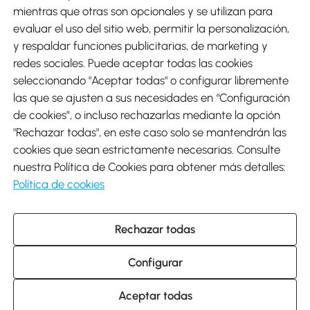
mientras que otras son opcionales y se utilizan para
evaluar el uso del sitio web, permitir la personalización,
y respaldar funciones publicitarias, de marketing y
Envíos
redes sociales. Puede aceptar todas las cookies
seleccionando "Aceptar todas" o configurar libremente
las que se ajusten a sus necesidades en “Configuración
de cookies”, o incluso rechazarlas mediante la opción
"Rechazar todas", en este caso solo se mantendrán las
Descargar Aosom App
cookies que sean estrictamente necesarias. Consulte
nuestra Política de Cookies para obtener más detalles:
Google Play
Política de cookies
Rechazar todas
931 29 45 12 (L-V de 8:30 a 17:30h)
atencioncliente@aosom.es
Configurar
C/ Roc Gros, nº 15. 08550 Els Hostalets de Balenyà (Barcelona),
España
© 2014-2026 SPANISH AOSOM, S.L (NIF: B66295775) Todos los
Aceptar todas
derechos reservados.