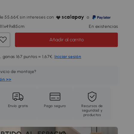
e 55,66€ sin intereses con
o
 111x49x85cm
En existencias
Añadir al carrito
, ganas 167 puntos = 1,67€.
Iniciar sesión
rvicio de montaje?
ión >>
Envío gratis
Pago seguro
Recursos de
seguridad y
productos