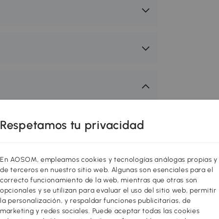
 de todas las edades de gran calidad
Respetamos tu privacidad
 e innovadores para entrenar a los
rollan su motricidad, coordinación,
otros ¡Jugar también es aprender
En AOSOM, empleamos cookies y tecnologías análogas propias y
 adecuados!
de terceros en nuestro sitio web. Algunas son esenciales para el
correcto funcionamiento de la web, mientras que otras son
opcionales y se utilizan para evaluar el uso del sitio web, permitir
mitirá a tu pequeño descubrir la
la personalización, y respaldar funciones publicitarias, de
acenamientos altos y bajos, un
marketing y redes sociales. Puede aceptar todas las cookies