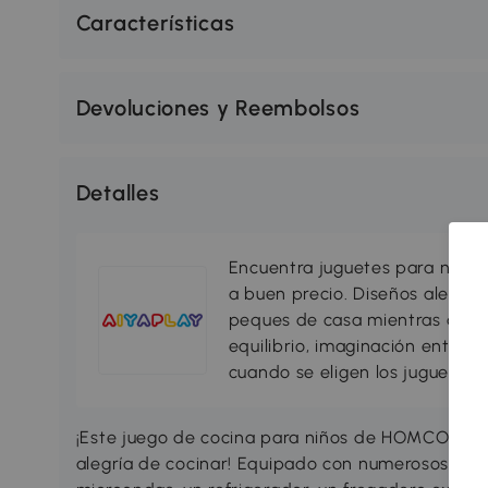
Características
Devoluciones y Reembolsos
Detalles
Encuentra juguetes para niños
a buen precio. Diseños alegres
peques de casa mientras desar
equilibrio, imaginación entre 
cuando se eligen los juguetes
¡Este juego de cocina para niños de HOMCOM per
alegría de cocinar! Equipado con numerosos alm