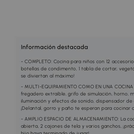
Información destacada
- COMPLETO: Cocina para niños con 12 accesorios: 
botellas de condimento, 1 tabla de cortar, vegetal
se diviertan al máximo!
- MULTI-EQUIPAMIENTO COMO EN UNA COCINA RE
fregadero extraíble, grifo de simulación, horno
iluminación y efectos de sonido, dispensador de
¡Delantal, gorro y paño te esperan para cocinar de
- AMPLIO ESPACIO DE ALMACENAMIENTO: La cocin
abierta, 2 cajones de tela y varios ganchos, ¡prá
hijo haya terminado de jugar!