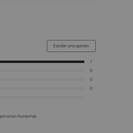
Escribir una opinión
1
0
0
0
opiniones honestas.