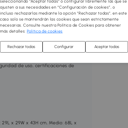
e, horno, etc., ¡tu hijo podrá jugar a ser
seleccionando "Aceptar todas" o configurar libremente las que se
ajusten a sus necesidades en “Configuración de cookies”, o
incluso rechazarlas mediante la opción "Rechazar todas", en este
caso solo se mantendrán las cookies que sean estrictamente
tividad, estimular la imaginación y la
necesarias. Consulte nuestra Política de Cookies para obtener
más detalles:
Política de cookies
, grifo de simulación, horno,
ión para mayor realismo
Rechazar todas
Configurar
Aceptar todas
íbles, 2 armarios y varios ganchos,
guridad de uso, certificaciones de
: 29L x 29W x 43H cm, Medio: 68L x