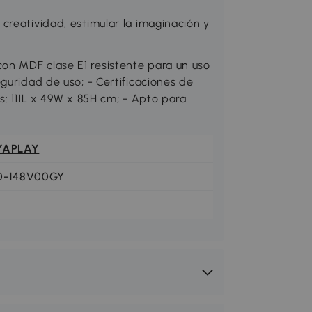
creatividad, estimular la imaginación y
n MDF clase E1 resistente para un uso
guridad de uso; - Certificaciones de
s: 111L x 49W x 85H cm; - Apto para
YAPLAY
0-148V00GY