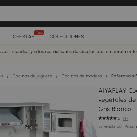
Top
OFERTAS
COLECCIONES
aves incendios y a las restricciones de circulación, temporalment
ón
/
Cocinas de juguete
/
Cocinas de madera
/
Referencia
AIYAPLAY Coc
vegetales de 
Gris Blanco
5
(1)
Enviado por Aoso