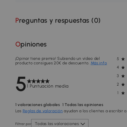
Preguntas y respuestas (
0
)
Opiniones
¡Opinar tiene premio! Subiendo un vídeo del
5
producto consigues 20€ de descuento.
Más info
4
5
3
2
1 Puntuación media
1
1
valoraciones globales
1
Todas las opiniones
Las
Reglas de valoración
ayudan a los clientes a escribir 
Todas las valoraciones
Filtrar por