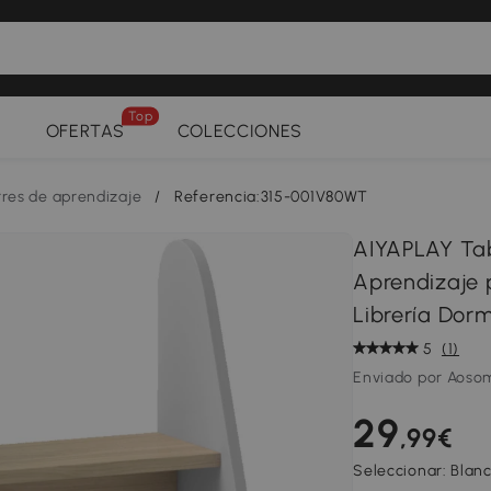
Top
OFERTAS
COLECCIONES
rres de aprendizaje
/
Referencia:315-001V80WT
AIYAPLAY Tab
Aprendizaje 
Librería Dorm
5
(1)
Enviado por Aoso
29
,99€
Seleccionar:
Blan