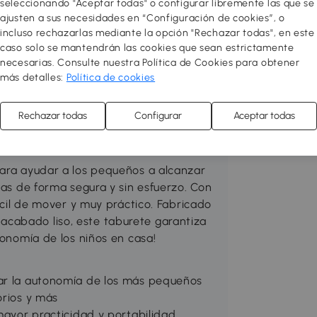
seleccionando "Aceptar todas" o configurar libremente las que se
ajusten a sus necesidades en “Configuración de cookies”, o
incluso rechazarlas mediante la opción "Rechazar todas", en este
caso solo se mantendrán las cookies que sean estrictamente
 de todas las edades de gran calidad
necesarias. Consulte nuestra Política de Cookies para obtener
 e innovadores para entrenar a los
más detalles:
Política de cookies
rollan su motricidad, coordinación,
otros ¡Jugar también es aprender
Rechazar todas
Configurar
Aceptar todas
 adecuados!
para ayudar a los pequeños a alcanzar
ias de forma segura y sin esfuerzo. Con
fácil de mover y muy práctico. Fabricado
cabado liso, este taburete garantiza
tonomía de los niños en casa!
tar la autonomía de los más pequeños
orios y más
 mayor practicidad y portabilidad