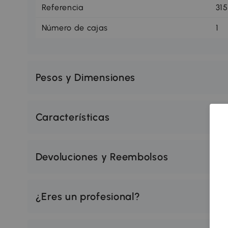
Referencia
31
Número de cajas
1
Pesos y Dimensiones
Características
Devoluciones y Reembolsos
¿Eres un profesional?