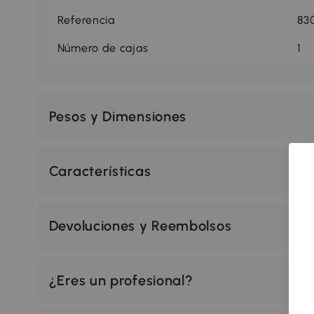
Referencia
83
Número de cajas
1
Pesos y Dimensiones
Características
Devoluciones y Reembolsos
¿Eres un profesional?