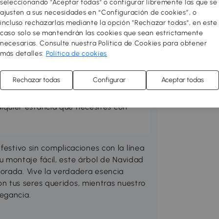
seleccionando "Aceptar todas" o configurar libremente las que se
ajusten a sus necesidades en “Configuración de cookies”, o
incluso rechazarlas mediante la opción "Rechazar todas", en este
caso solo se mantendrán las cookies que sean estrictamente
necesarias. Consulte nuestra Política de Cookies para obtener
 acogedor y funcional! Redecora o
más detalles:
Política de cookies
res con muebles de diseño al mejor
ión entre varios estilos para sentirte
Rechazar todas
Configurar
Aceptar todas
 toque a tu hogar! Puedes hacer tu
o almacenamiento, mejorar el salón,
ualquier estancia que necesites con
festivo sin complicaciones con la línea
montaje fácil, este árbol de Navidad
orada. Vive la verdadera esencia
 tus seres queridos, mientras nuestro
egancia.