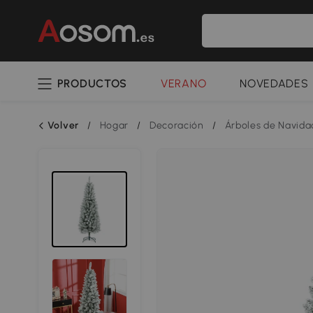
PRODUCTOS
VERANO
NOVEDADES
Volver
/
Hogar
/
Decoración
/
Árboles de Navida