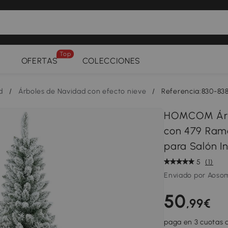
Top
OFERTAS
COLECCIONES
d
/
Árboles de Navidad con efecto nieve
/
Referencia:830-8
HOMCOM Árbol
con 479 Rama
para Salón In
5
(1)
Enviado por Aoso
50
,99€
paga en 3 cuotas d