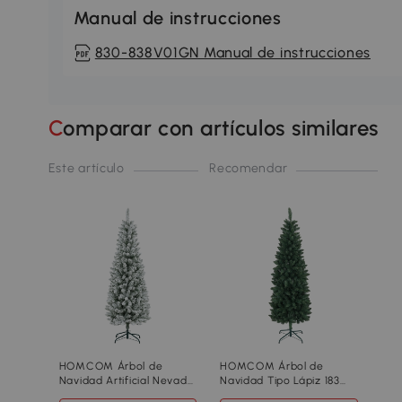
Manual de instrucciones
830-838V01GN Manual de instrucciones
Comparar con artículos similares
Este artículo
Recomendar
HOMCOM Árbol de
HOMCOM Árbol de
Navidad Artificial Nevado
Navidad Tipo Lápiz 183
183 cm con 479 Ramas y
cm con Base Plegable y