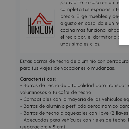
¡Convierte tu casa en un hogar
completa tus espacios interio
precio. Elige muebles y decorac
a gusto en casa ¡dale un nuevo
cocina más funcional añadiend
el recibidor, el dormitorio o c
unos simples clics.
Estas barras de techo de aluminio con cerradur
para tus viajes de vacaciones o mudanzas.
Características:
- Barras de techo de alta calidad para transpor
voluminosos o tu cofre de techo
- Compatibles con la mayoría de los vehículos e
- Barras de aluminio perfilado aerodinámico para 
- Barras de techo bloqueables con llave (2 llaves 
- Adecuadas para vehículos con rieles de techo: h
(separación: > 5 cm)