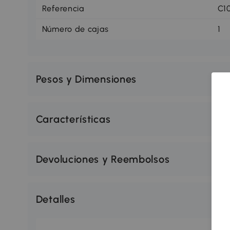
Referencia
C1
Número de cajas
1
Pesos y Dimensiones
Características
Devoluciones y Reembolsos
Detalles