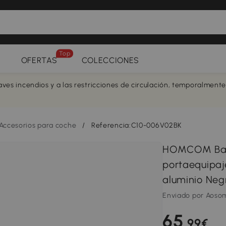
Top
OFERTAS
COLECCIONES
aves incendios y a las restricciones de circulación, temporalment
Accesorios para coche
/
Referencia:C10-006V02BK
HOMCOM Barr
portaequipaj
aluminio Neg
Enviado por Aoso
65
,99€