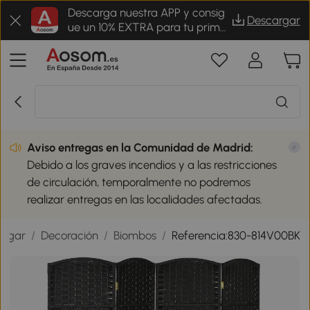
Descarga nuestra APP y consig
Descargar
ue un 10% EXTRA para tu prime
r pedido
Aviso entregas en la Comunidad de Madrid:
Debido a los graves incendios y a las restricciones
de circulación, temporalmente no podremos
realizar entregas en las localidades afectadas.
Hogar
/
Decoración
/
Biombos
/
Referencia:830-814V00BK