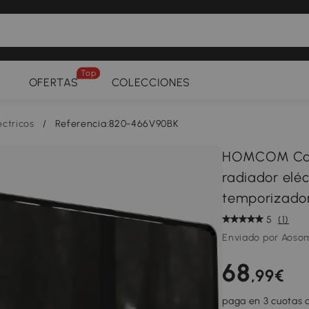
Top
OFERTAS
COLECCIONES
éctricos
/
Referencia:820-466V90BK
HOMCOM Cale
radiador eléc
temporizador
5
(1)
Enviado por Aoso
68
,99€
paga en 3 cuotas d