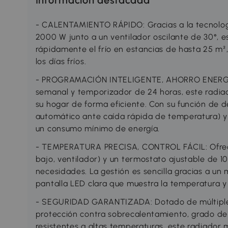
Información destacada
- CALENTAMIENTO RÁPIDO: Gracias a la tecnolog
2000 W junto a un ventilador oscilante de 30°, es
rápidamente el frío en estancias de hasta 25 m²
los días fríos.
- PROGRAMACIÓN INTELIGENTE, AHORRO ENERGÉ
semanal y temporizador de 24 horas, este radia
su hogar de forma eficiente. Con su función de
automático ante caída rápida de temperatura) y 
un consumo mínimo de energía.
- TEMPERATURA PRECISA, CONTROL FÁCIL: Ofrece
bajo, ventilador) y un termostato ajustable de 1
necesidades. La gestión es sencilla gracias a un 
pantalla LED clara que muestra la temperatura y
- SEGURIDAD GARANTIZADA: Dotado de múltiple
protección contra sobrecalentamiento, grado de 
resistentes a altas temperaturas, este radiador m