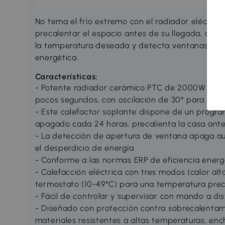
No tema el frío extremo con el radiador eléctr
precalentar el espacio antes de su llegada, ase
la temperatura deseada y detecta ventanas abie
energética.
Características:
- Potente radiador cerámico PTC de 2000W que c
pocos segundos, con oscilación de 30° para una
- Este calefactor soplante dispone de un progr
apagado cada 24 horas, precalienta la casa ante
- La detección de apertura de ventana apaga au
el desperdicio de energía
- Conforme a las normas ERP de eficiencia energ
- Calefacción eléctrica con tres modos (calor alt
termostato (10-49°C) para una temperatura prec
- Fácil de controlar y supervisar con mando a di
- Diseñado con protección contra sobrecalentami
materiales resistentes a altas temperaturas, enc