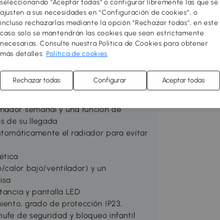
seleccionando "Aceptar todas" o configurar libremente las que se
ajusten a sus necesidades en “Configuración de cookies”, o
ico HOMCOM. Prográmelo para
incluso rechazarlas mediante la opción "Rechazar todas", en este
gurando una bienvenida cálida. Mantiene
caso solo se mantendrán las cookies que sean estrictamente
necesarias. Consulte nuestra Política de Cookies para obtener
rtas para una mejor gestión
más detalles:
Política de cookies
Rechazar todas
Configurar
Aceptar todas
alienta rápidamente las estancias en
 amplia cobertura
amador semanal y una función de
s de su llegada
tomáticamente el radiador para evitar
ética
o/calor bajo/ventilador) y un
isa
stancia y pantalla LED
ento, grado de protección IP23,
hufe de seguridad y bloqueo infantil