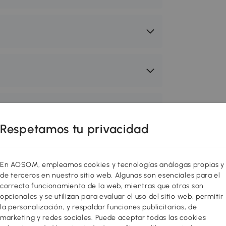
Respetamos tu privacidad
 acogedor y funcional! Redecora o
res con muebles de diseño al mejor
En AOSOM, empleamos cookies y tecnologías análogas propias y
ión entre varios estilos para sentirte
de terceros en nuestro sitio web. Algunas son esenciales para el
 toque a tu hogar! Puedes hacer tu
correcto funcionamiento de la web, mientras que otras son
o almacenamiento, mejorar el salón,
opcionales y se utilizan para evaluar el uso del sitio web, permitir
ualquier estancia que necesites con
la personalización, y respaldar funciones publicitarias, de
marketing y redes sociales. Puede aceptar todas las cookies