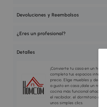
Devoluciones y Reembolsos
¿Eres un profesional?
Detalles
¡Convierte tu casa en un hogar
completa tus espacios interio
precio. Elige muebles y decorac
a gusto en casa ¡dale un nuevo
cocina más funcional añadiend
el recibidor, el dormitorio o c
unos simples clics.