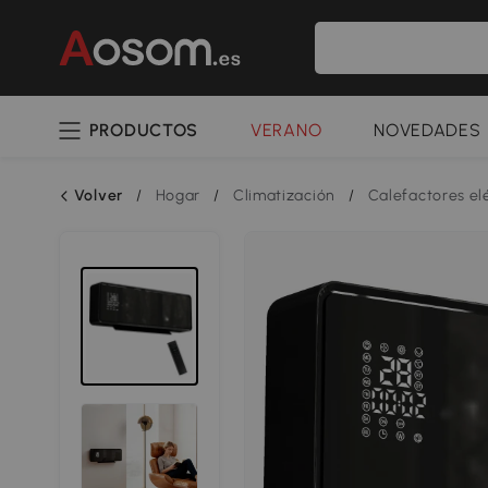
PRODUCTOS
VERANO
NOVEDADES
Volver
/
Hogar
/
Climatización
/
Calefactores el