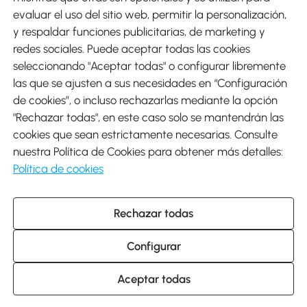
evaluar el uso del sitio web, permitir la personalización,
y respaldar funciones publicitarias, de marketing y
Envíos
redes sociales. Puede aceptar todas las cookies
seleccionando "Aceptar todas" o configurar libremente
las que se ajusten a sus necesidades en “Configuración
de cookies”, o incluso rechazarlas mediante la opción
"Rechazar todas", en este caso solo se mantendrán las
Descargar Aosom App
cookies que sean estrictamente necesarias. Consulte
nuestra Política de Cookies para obtener más detalles:
Google Play
Política de cookies
Rechazar todas
931 29 45 12 (L-V de 8:30 a 17:30h)
atencioncliente@aosom.es
Configurar
C/ Roc Gros, nº 15. 08550 Els Hostalets de Balenyà (Barcelona),
España
© 2014-2026 SPANISH AOSOM, S.L (NIF: B66295775) Todos los
Aceptar todas
derechos reservados.