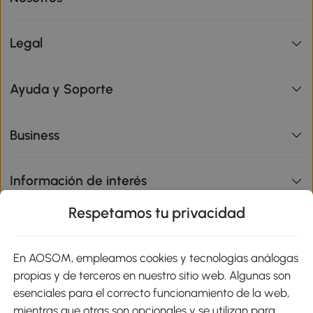
Legal
Ayuda y Soporte
Business
Información de interés
Respetamos tu privacidad
sitio
En AOSOM, empleamos cookies y tecnologías análogas
Métodos de Pago
propias y de terceros en nuestro sitio web. Algunas son
esenciales para el correcto funcionamiento de la web,
mientras que otras son opcionales y se utilizan para