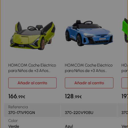
HOMCOM Coche Eléctrico
HOMCOM Coche Eléctrico
HO
para Niños de +3 Años
para Niños de +3 Años
par
Lamborghini SIAN Coche
AUDI RS e-tron GT Coche
Lam
de Batería 12V con Mando
de Batería con Mando a
SVJ
Añadir al carrito
Añadir al carrito
a Distancia Apertura de
Distancia 103x58x41 cm
de 
Puerta Música MP3 USB y
Azul
3-5
166
128
19
,99€
,99€
Faros 3-5 km/h 108x62x40
cm Verde
Referencia
370-171V90GN
370-220V90BU
37
Color
Verde
Azul
Ve