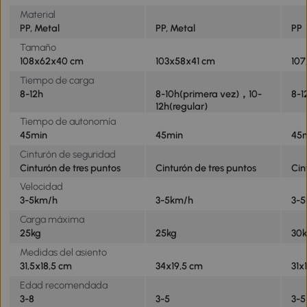
Material
PP, Metal
PP, Metal
PP
Tamaño
108x62x40 cm
103x58x41 cm
107
Tiempo de carga
8-12h
8-10h(primera vez)，10-
8-1
12h(regular)
Tiempo de autonomía
45min
45min
45
Cinturón de seguridad
Cinturón de tres puntos
Cinturón de tres puntos
Cin
Velocidad
3-5km/h
3-5km/h
3-
Carga máxima
25kg
25kg
30
Medidas del asiento
31,5x18,5 cm
34x19,5 cm
31x
Edad recomendada
3-8
3-5
3-5