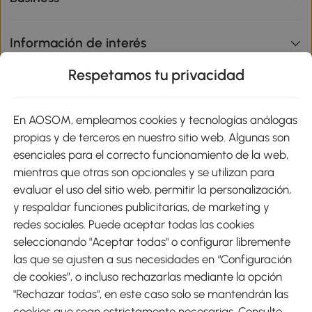
Información de interés
Respetamos tu privacidad
sitio
En AOSOM, empleamos cookies y tecnologías análogas
Métodos de Pago
propias y de terceros en nuestro sitio web. Algunas son
esenciales para el correcto funcionamiento de la web,
mientras que otras son opcionales y se utilizan para
evaluar el uso del sitio web, permitir la personalización,
y respaldar funciones publicitarias, de marketing y
Envíos
redes sociales. Puede aceptar todas las cookies
seleccionando "Aceptar todas" o configurar libremente
las que se ajusten a sus necesidades en “Configuración
de cookies”, o incluso rechazarlas mediante la opción
"Rechazar todas", en este caso solo se mantendrán las
Descargar Aosom App
cookies que sean estrictamente necesarias. Consulte