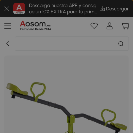
Descarga nuestra APP y consig
Descargar
ue un 10% EXTRA para tu prime
r pedido