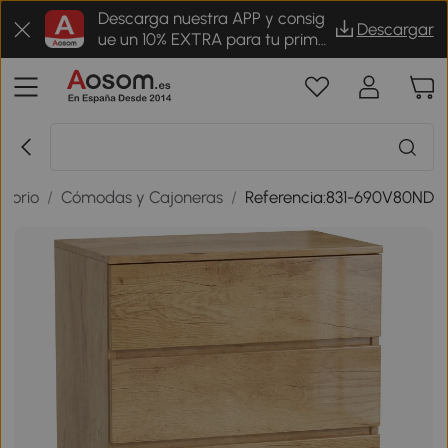
Descarga nuestra APP y consig
Descargar
ue un 10% EXTRA para tu prime
r pedido
torio
/
Cómodas y Cajoneras
/
Referencia:831-690V80ND