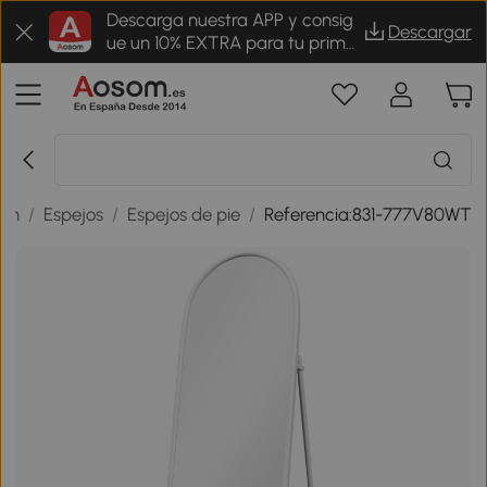
Descarga nuestra APP y consig
Descargar
ue un 10% EXTRA para tu prime
r pedido
ión
/
Espejos
/
Espejos de pie
/
Referencia:831-777V80WT