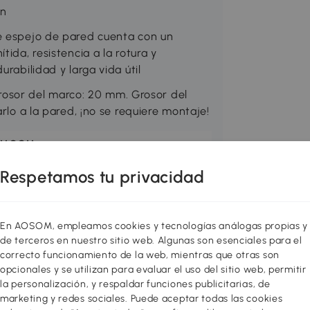
ón
te espejo de pared cuenta con un
ida, resistencia a la rotura y
rabilidad y larga vida útil
sor del marco: 20 mm. Grosor del
arlo a la pared, ¡no se requiere montaje!
OMCOM
0-829V86WT
Respetamos tu privacidad
En AOSOM, empleamos cookies y tecnologías análogas propias y
de terceros en nuestro sitio web. Algunas son esenciales para el
correcto funcionamiento de la web, mientras que otras son
opcionales y se utilizan para evaluar el uso del sitio web, permitir
la personalización, y respaldar funciones publicitarias, de
marketing y redes sociales. Puede aceptar todas las cookies