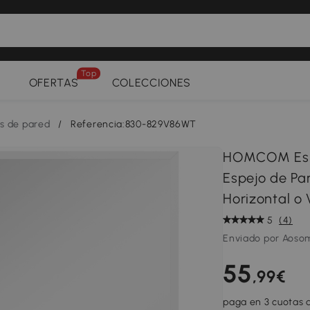
Top
OFERTAS
COLECCIONES
s de pared
/
Referencia:830-829V86WT
HOMCOM Espe
Espejo de Pa
Horizontal o 
5
(4)
Enviado por Aoso
55
,99€
paga en 3 cuotas d