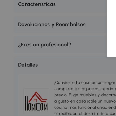
Características
Devoluciones y Reembolsos
¿Eres un profesional?
Detalles
¡Convierte tu casa en un hogar
completa tus espacios interio
precio. Elige muebles y decorac
a gusto en casa ¡dale un nuevo
cocina más funcional añadiend
el recibidor, el dormitorio o c