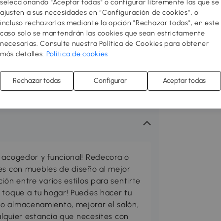
seleccionando "Aceptar todas" o configurar libremente las que se
ajusten a sus necesidades en “Configuración de cookies”, o
incluso rechazarlas mediante la opción "Rechazar todas", en este
caso solo se mantendrán las cookies que sean estrictamente
necesarias. Consulte nuestra Política de Cookies para obtener
más detalles:
Política de cookies
Rechazar todas
Configurar
Aceptar todas
 acogedor y funcional! Redecora o
res con muebles de diseño al mejor
ión entre varios estilos para sentirte
 toque a tu hogar! Puedes hacer tu
o almacenamiento, mejorar el salón,
ualquier estancia que necesites con