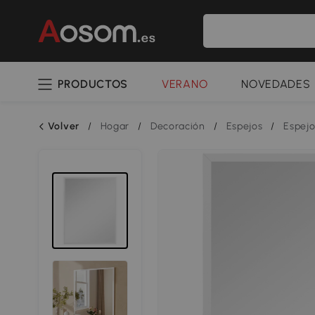
PRODUCTOS
VERANO
NOVEDADES
Volver
/
Hogar
/
Decoración
/
Espejos
/
Espejo