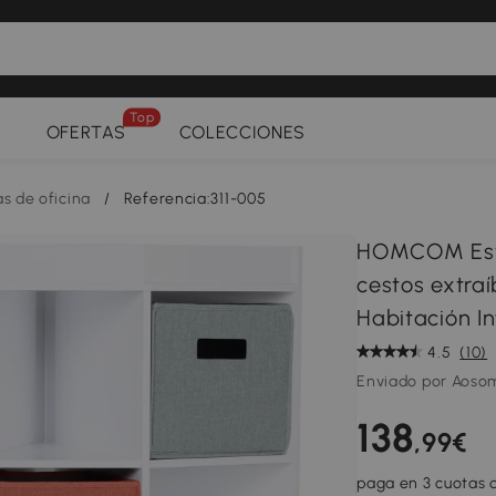
Top
OFERTAS
COLECCIONES
as de oficina
/
Referencia:311-005
HOMCOM Esta
cestos extra
Habitación I
4.5
(10)
Enviado por Aoso
138
,99€
paga en 3 cuotas d