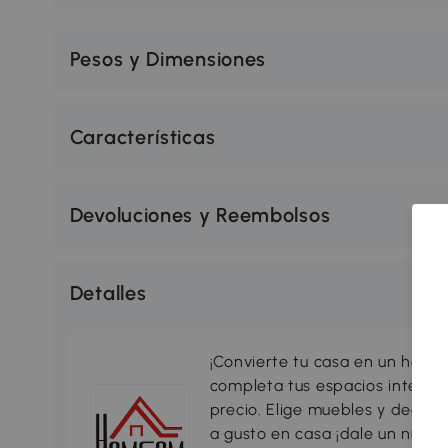
Pesos y Dimensiones
Características
Devoluciones y Reembolsos
Detalles
¡Convierte tu casa en un hogar
completa tus espacios interio
precio. Elige muebles y decorac
a gusto en casa ¡dale un nuevo