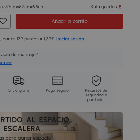
8
co, 57cmx57cmx95cm
Solo quedan
Añadir al carrito
 ganas 139 puntos = 1,39€.
Iniciar sesión
rvicio de montaje?
ión >>
Envío gratis
Pago seguro
Recursos de
seguridad y
productos