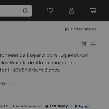
Profesionales
ntería de Esquina para Juguetes con
íbles Mueble de Almacenaje para
nfantil 57x57x95cm Blanco
m Francia
e 46,33€ sin intereses con
o