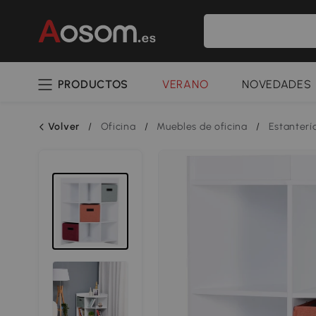
PRODUCTOS
VERANO
NOVEDADES
Volver
/
Oficina
/
Muebles de oficina
/
Estanterí