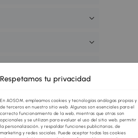
Respetamos tu privacidad
En AOSOM, empleamos cookies y tecnologías análogas propias y
de terceros en nuestro sitio web. Algunas son esenciales para el
 acogedor y funcional! Redecora o
correcto funcionamiento de la web, mientras que otras son
res con muebles de diseño al mejor
opcionales y se utilizan para evaluar el uso del sitio web, permitir
ión entre varios estilos para sentirte
la personalización, y respaldar funciones publicitarias, de
marketing y redes sociales. Puede aceptar todas las cookies
 toque a tu hogar! Puedes hacer tu