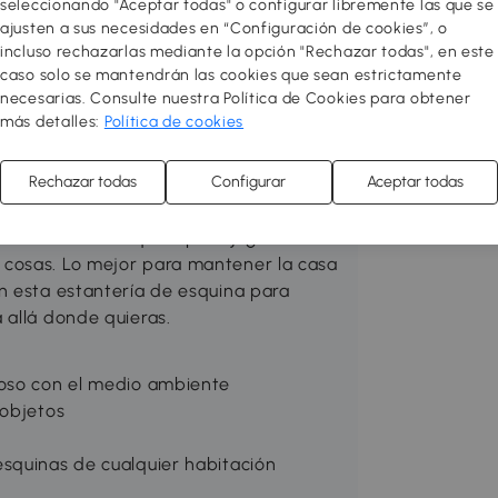
seleccionando "Aceptar todas" o configurar libremente las que se
o almacenamiento, mejorar el salón,
ajusten a sus necesidades en “Configuración de cookies”, o
ualquier estancia que necesites con
incluso rechazarlas mediante la opción "Rechazar todas", en este
caso solo se mantendrán las cookies que sean estrictamente
necesarias. Consulte nuestra Política de Cookies para obtener
más detalles:
Política de cookies
 tu espacio de almacenaje o para
 estantería de esquina para juguetes te
Rechazar todas
Configurar
Aceptar todas
roblemas de espacio que todos tenemos.
er prácticos para guardar los objetos
stantería de esquina para juguetes es
cosas. Lo mejor para mantener la casa
n esta estantería de esquina para
 allá donde quieras.
uoso con el medio ambiente
 objetos
squinas de cualquier habitación