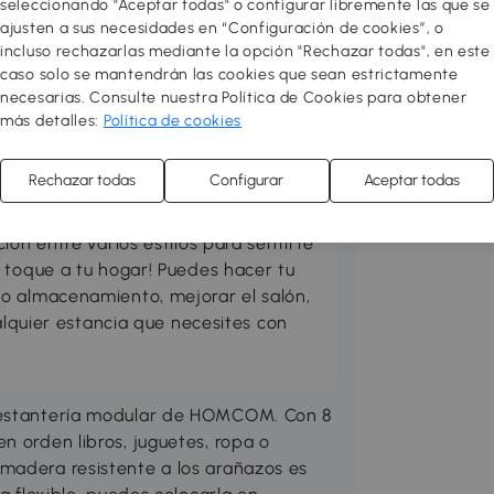
seleccionando "Aceptar todas" o configurar libremente las que se
ajusten a sus necesidades en “Configuración de cookies”, o
incluso rechazarlas mediante la opción "Rechazar todas", en este
caso solo se mantendrán las cookies que sean estrictamente
necesarias. Consulte nuestra Política de Cookies para obtener
más detalles:
Política de cookies
Rechazar todas
Configurar
Aceptar todas
 acogedor y funcional! Redecora o
res con muebles de diseño al mejor
ión entre varios estilos para sentirte
 toque a tu hogar! Puedes hacer tu
o almacenamiento, mejorar el salón,
ualquier estancia que necesites con
a estantería modular de HOMCOM. Con 8
n orden libros, juguetes, ropa o
madera resistente a los arañazos es