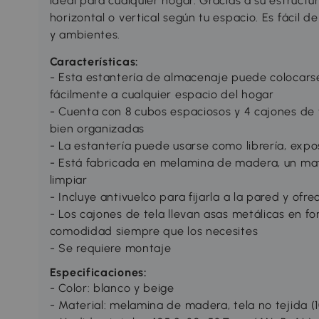
ideal para cualquier hogar. Gracias a su estructur
horizontal o vertical según tu espacio. Es fácil d
y ambientes.
Características:
- Esta estantería de almacenaje puede colocarse
fácilmente a cualquier espacio del hogar
- Cuenta con 8 cubos espaciosos y 4 cajones de 
bien organizadas
- La estantería puede usarse como librería, expos
- Está fabricada en melamina de madera, un mate
limpiar
- Incluye antivuelco para fijarla a la pared y of
- Los cajones de tela llevan asas metálicas en fo
comodidad siempre que los necesites
- Se requiere montaje
Especificaciones:
- Color: blanco y beige
- Material: melamina de madera, tela no tejida (