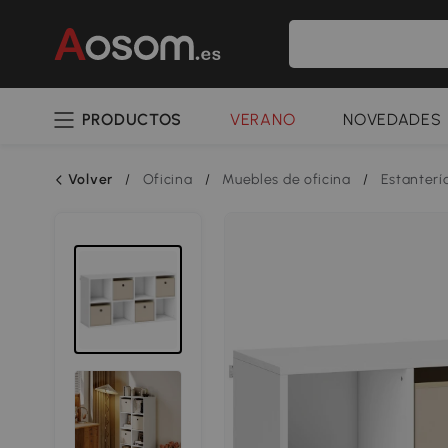
PRODUCTOS
VERANO
NOVEDADES
Volver
/
Oficina
/
Muebles de oficina
/
Estanterí