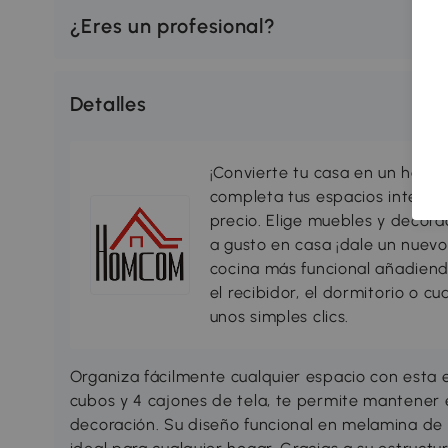
¿Eres un profesional?
Detalles
¡Convierte tu casa en un hogar
completa tus espacios interio
precio. Elige muebles y decorac
a gusto en casa ¡dale un nuevo
cocina más funcional añadiend
el recibidor, el dormitorio o c
unos simples clics.
Organiza fácilmente cualquier espacio con est
cubos y 4 cajones de tela, te permite mantener e
decoración. Su diseño funcional en melamina de 