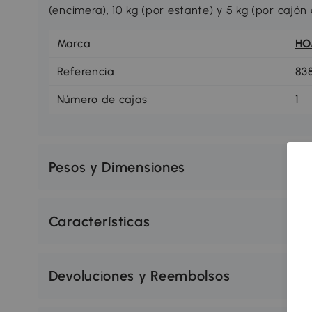
(encimera), 10 kg (por estante) y 5 kg (por cajón
Marca
H
Referencia
83
Número de cajas
1
Pesos y Dimensiones
Características
Devoluciones y Reembolsos