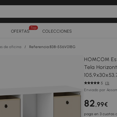
Top
OFERTAS
COLECCIONES
as de oficina
/
Referencia:838-556V01BG
HOMCOM Esta
Tela Horizont
105,9x30x53,
5
(1)
Enviado por Aoso
82
,99€
paga en 3 cuotas d