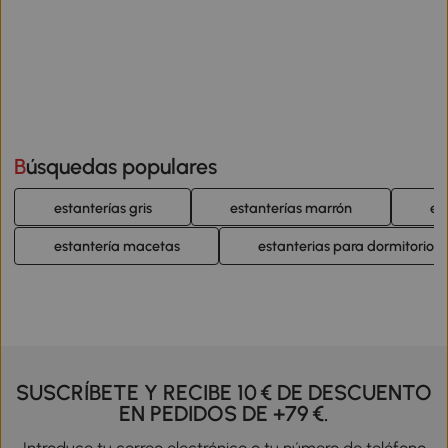
Búsquedas populares
estanterías gris
estanterías marrón
es
estantería macetas
estanterias para dormitorios
SUSCRÍBETE Y RECIBE 10 € DE DESCUENTO
EN PEDIDOS DE +79 €.