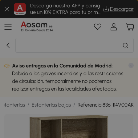
Descarga nuestra APP y consig
Descargar
ue un 10% EXTRA para tu prime
r pedido
Aviso entregas en la Comunidad de Madrid:
Debido a los graves incendios y a las restricciones
de circulación, temporalmente no podremos
realizar entregas en las localidades afectadas.
Estanterías
/
Estanterías bajas
/
Referencia:836-114V00AK