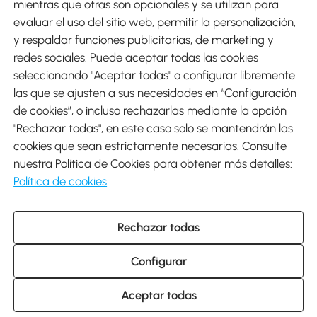
mientras que otras son opcionales y se utilizan para
evaluar el uso del sitio web, permitir la personalización,
y respaldar funciones publicitarias, de marketing y
Envíos
redes sociales. Puede aceptar todas las cookies
seleccionando "Aceptar todas" o configurar libremente
las que se ajusten a sus necesidades en “Configuración
de cookies”, o incluso rechazarlas mediante la opción
"Rechazar todas", en este caso solo se mantendrán las
Descargar Aosom App
cookies que sean estrictamente necesarias. Consulte
nuestra Política de Cookies para obtener más detalles:
Google Play
Política de cookies
Rechazar todas
931 29 45 12 (L-V de 8:30 a 17:30h)
atencioncliente@aosom.es
Configurar
C/ Roc Gros, nº 15. 08550 Els Hostalets de Balenyà (Barcelona),
España
© 2014-2026 SPANISH AOSOM, S.L (NIF: B66295775) Todos los
Aceptar todas
derechos reservados.