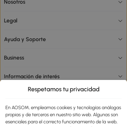
Nosotros
Legal
Ayuda y Soporte
Business
Información de interés
Respetamos tu privacidad
sitio
En AOSOM, empleamos cookies y tecnologías análogas
Métodos de Pago
propias y de terceros en nuestro sitio web. Algunas son
esenciales para el correcto funcionamiento de la web,