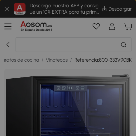
Descarga nuestra APP y consig
Descargar
ue un 10% EXTRA para tu prime
r pedido
paratos de cocina
/
Vinotecas
/
Referencia:800-333V90BK