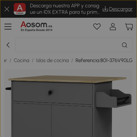
Descarga nuestra APP y consig
Descargar
ue un 10% EXTRA para tu prime
r pedido
gar
/
Cocina
/
Islas de cocina
/
Referencia:801-376V90LG