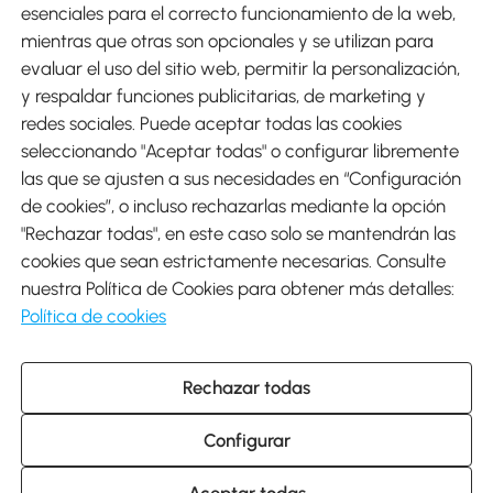
esenciales para el correcto funcionamiento de la web,
mientras que otras son opcionales y se utilizan para
evaluar el uso del sitio web, permitir la personalización,
y respaldar funciones publicitarias, de marketing y
Envíos
redes sociales. Puede aceptar todas las cookies
seleccionando "Aceptar todas" o configurar libremente
las que se ajusten a sus necesidades en “Configuración
de cookies”, o incluso rechazarlas mediante la opción
"Rechazar todas", en este caso solo se mantendrán las
Descargar Aosom App
cookies que sean estrictamente necesarias. Consulte
nuestra Política de Cookies para obtener más detalles:
Google Play
Política de cookies
Rechazar todas
931 29 45 12 (L-V de 8:30 a 17:30h)
atencioncliente@aosom.es
Configurar
C/ Roc Gros, nº 15. 08550 Els Hostalets de Balenyà (Barcelona),
España
© 2014-2026 SPANISH AOSOM, S.L (NIF: B66295775) Todos los
Aceptar todas