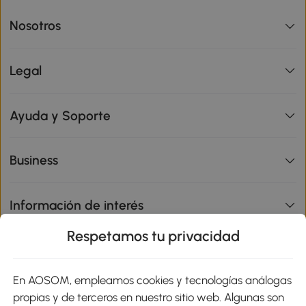
Nosotros
Legal
Ayuda y Soporte
Business
Información de interés
Respetamos tu privacidad
sitio
En AOSOM, empleamos cookies y tecnologías análogas
Métodos de Pago
propias y de terceros en nuestro sitio web. Algunas son