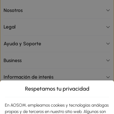
Nosotros
Legal
Ayuda y Soporte
Business
Información de interés
Respetamos tu privacidad
sitio
En AOSOM, empleamos cookies y tecnologías análogas
Métodos de Pago
propias y de terceros en nuestro sitio web. Algunas son