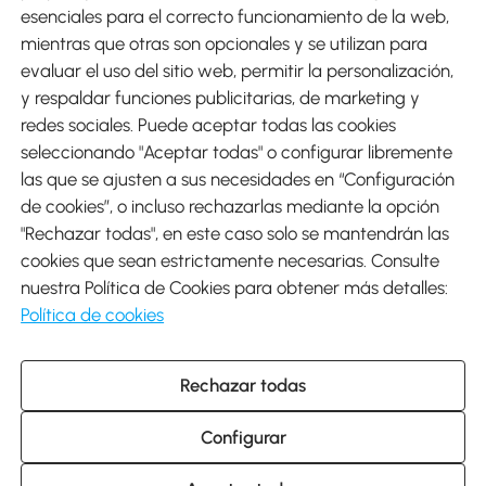
esenciales para el correcto funcionamiento de la web,
mientras que otras son opcionales y se utilizan para
evaluar el uso del sitio web, permitir la personalización,
y respaldar funciones publicitarias, de marketing y
Envíos
redes sociales. Puede aceptar todas las cookies
seleccionando "Aceptar todas" o configurar libremente
las que se ajusten a sus necesidades en “Configuración
de cookies”, o incluso rechazarlas mediante la opción
"Rechazar todas", en este caso solo se mantendrán las
Descargar Aosom App
cookies que sean estrictamente necesarias. Consulte
nuestra Política de Cookies para obtener más detalles:
Google Play
Política de cookies
Rechazar todas
931 29 45 12 (L-V de 8:30 a 17:30h)
atencioncliente@aosom.es
Configurar
C/ Roc Gros, nº 15. 08550 Els Hostalets de Balenyà (Barcelona),
España
© 2014-2026 SPANISH AOSOM, S.L (NIF: B66295775) Todos los