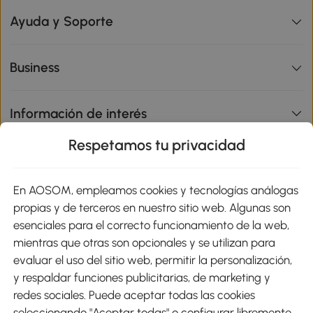
Ayuda y Soporte
Business
Información de interés
Respetamos tu privacidad
sitio
En AOSOM, empleamos cookies y tecnologías análogas
Métodos de Pago
propias y de terceros en nuestro sitio web. Algunas son
esenciales para el correcto funcionamiento de la web,
mientras que otras son opcionales y se utilizan para
evaluar el uso del sitio web, permitir la personalización,
y respaldar funciones publicitarias, de marketing y
Envíos
redes sociales. Puede aceptar todas las cookies
seleccionando "Aceptar todas" o configurar libremente