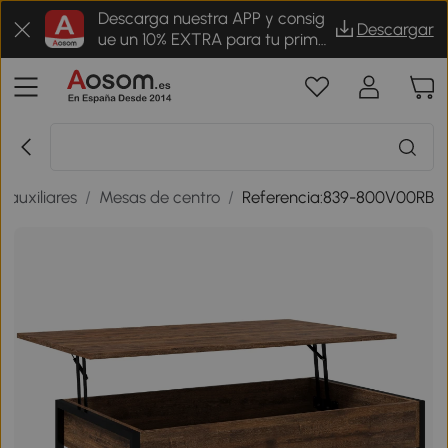
Descarga nuestra APP y consig
Descargar
ue un 10% EXTRA para tu prime
r pedido
 auxiliares
/
Mesas de centro
/
Referencia:839-800V00RB