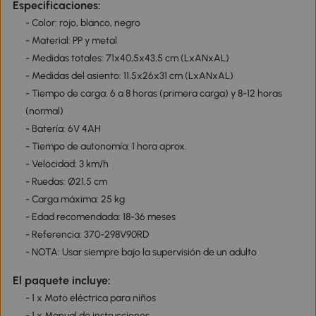
Especificaciones:
- Color: rojo, blanco, negro
- Material: PP y metal
- Medidas totales: 71x40,5x43,5 cm (LxANxAL)
- Medidas del asiento: 11,5x26x31 cm (LxANxAL)
- Tiempo de carga: 6 a 8 horas (primera carga) y 8-12 horas
(normal)
- Batería: 6V 4AH
- Tiempo de autonomía: 1 hora aprox.
- Velocidad: 3 km/h
- Ruedas: Ø21,5 cm
- Carga máxima: 25 kg
- Edad recomendada: 18-36 meses
- Referencia: 370-298V90RD
- NOTA: Usar siempre bajo la supervisión de un adulto
El paquete incluye:
- 1 x Moto eléctrica para niños
- 1 x Manual de instrucciones