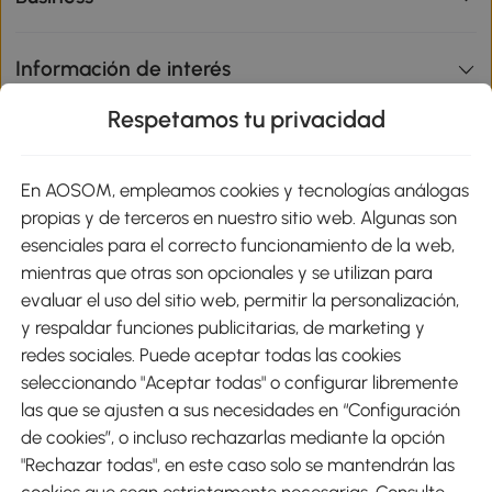
Información de interés
Respetamos tu privacidad
sitio
En AOSOM, empleamos cookies y tecnologías análogas
Métodos de Pago
propias y de terceros en nuestro sitio web. Algunas son
esenciales para el correcto funcionamiento de la web,
mientras que otras son opcionales y se utilizan para
evaluar el uso del sitio web, permitir la personalización,
y respaldar funciones publicitarias, de marketing y
Envíos
redes sociales. Puede aceptar todas las cookies
seleccionando "Aceptar todas" o configurar libremente
las que se ajusten a sus necesidades en “Configuración
de cookies”, o incluso rechazarlas mediante la opción
"Rechazar todas", en este caso solo se mantendrán las
Descargar Aosom App
cookies que sean estrictamente necesarias. Consulte