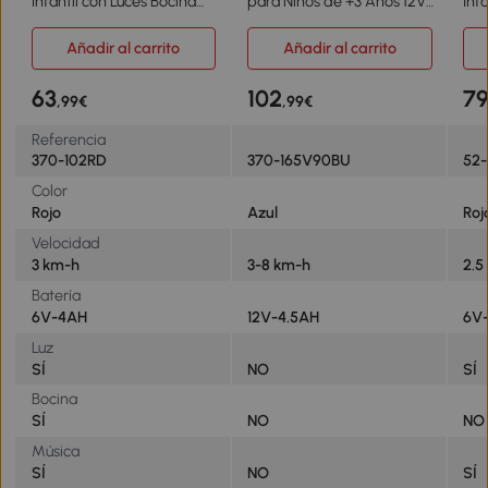
Infantil con Luces Bocina
para Niños de +3 Años 12V
Inf
Música Neumáticos Anchos
Moto de Juguete Infantil
Rec
Moto para Niños con
con 2 Ruedas de Equilibrio
Car
Añadir al carrito
Añadir al carrito
Velocidad 3 km/h Rojo
Velocidad 3-8 km/h
102
Arranque Suave
63
102
7
,99€
,99€
106,5x51,5x68 cm Azul
Referencia
370-102RD
370-165V90BU
52-
Color
Rojo
Azul
Roj
Velocidad
3 km-h
3-8 km-h
2.5
Batería
6V-4AH
12V-4.5AH
6V
Luz
SÍ
NO
SÍ
Bocina
SÍ
NO
NO
Música
SÍ
NO
SÍ