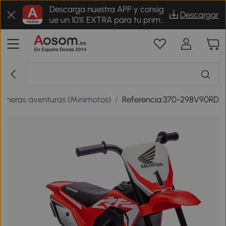
Descarga nuestra APP y consig
Descargar
ue un 10% EXTRA para tu prime
r pedido
rimeras aventuras (Minimotos)
/
Referencia:370-298V90RD