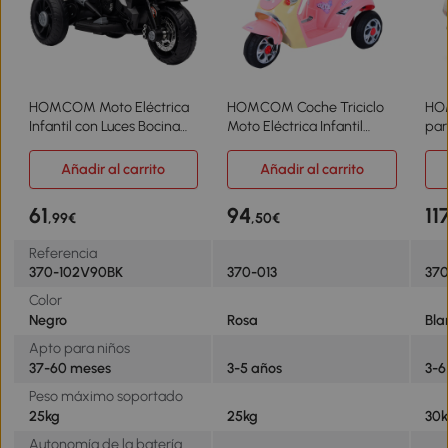
HOMCOM Moto Eléctrica
HOMCOM Coche Triciclo
HO
Infantil con Luces Bocina
Moto Eléctrica Infantil
par
Música Neumáticos Anchos
Correpasillos a Batería
Lic
Moto para Niños con
Niños +3 años 6V Metal +
Bat
Añadir al carrito
Añadir al carrito
Velocidad 3 km/h Negro
PP 108x51x75cm Rosa
Mús
y B
61
94
11
,99€
,50€
Bla
Referencia
370-102V90BK
370-013
37
Color
Negro
Rosa
Bla
Apto para niños
37-60 meses
3-5 años
3-6
Peso máximo soportado
25kg
25kg
30
Autonomía de la batería