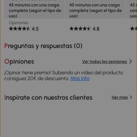
45 minutos con una carga
45 minutos con una carga
45 
completa (según el tipo de
completa (según el tipo de
com
uso)
uso)
uso
Opiniones
4.5
4.8
Preguntas y respuestas (
0
)
Opiniones
Ver todas las opiniones
¡Opinar tiene premio! Subiendo un vídeo del producto
consigues 20€ de descuento.
Más info
Inspírate con nuestros clientes
Ver más