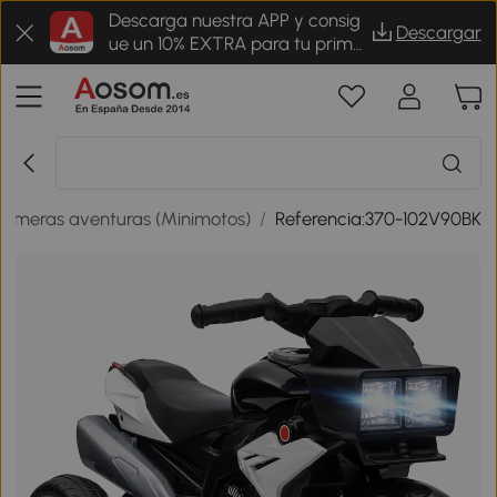
Descarga nuestra APP y consig
Descargar
ue un 10% EXTRA para tu prime
r pedido
Primeras aventuras (Minimotos)
/
Referencia:370-102V90BK