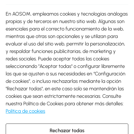
sitio
En AOSOM, empleamos cookies y tecnologías análogas
Métodos de Pago
propias y de terceros en nuestro sitio web. Algunas son
esenciales para el correcto funcionamiento de la web,
mientras que otras son opcionales y se utilizan para
evaluar el uso del sitio web, permitir la personalización,
y respaldar funciones publicitarias, de marketing y
Envíos
redes sociales. Puede aceptar todas las cookies
seleccionando "Aceptar todas" o configurar libremente
las que se ajusten a sus necesidades en “Configuración
de cookies”, o incluso rechazarlas mediante la opción
"Rechazar todas", en este caso solo se mantendrán las
Descargar Aosom App
cookies que sean estrictamente necesarias. Consulte
nuestra Política de Cookies para obtener más detalles:
Google Play
Política de cookies
Rechazar todas
931 29 45 12 (L-V de 8:30 a 17:30h)