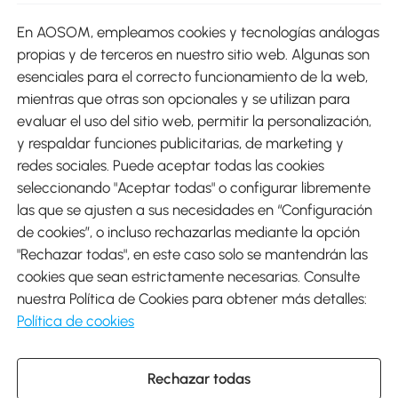
En AOSOM, empleamos cookies y tecnologías análogas
Métodos de Pago
propias y de terceros en nuestro sitio web. Algunas son
esenciales para el correcto funcionamiento de la web,
mientras que otras son opcionales y se utilizan para
evaluar el uso del sitio web, permitir la personalización,
y respaldar funciones publicitarias, de marketing y
Envíos
redes sociales. Puede aceptar todas las cookies
seleccionando "Aceptar todas" o configurar libremente
las que se ajusten a sus necesidades en “Configuración
de cookies”, o incluso rechazarlas mediante la opción
"Rechazar todas", en este caso solo se mantendrán las
Descargar Aosom App
cookies que sean estrictamente necesarias. Consulte
nuestra Política de Cookies para obtener más detalles:
Google Play
Política de cookies
Rechazar todas
931 29 45 12 (L-V de 8:30 a 17:30h)