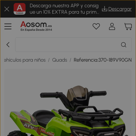
Descarga nuestra APP y consig
Descargar
ue un 10% EXTRA para tu prime
r pedido
Vehículos para niños
/
Quads
/
Referencia:370-189V90GN