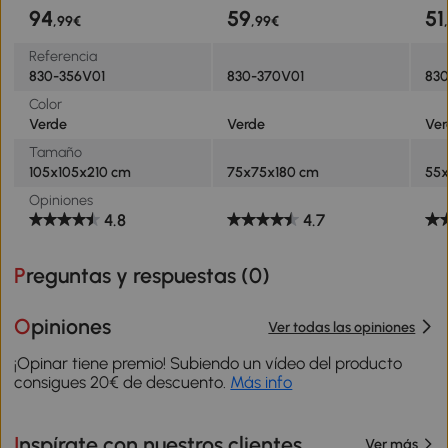
Plegable y Soporte de
Acero para Decoración de
Ace
94
59
51
,99€
,99€
Acero para Interiores
Interior Verde
Int
Verde
Referencia
830-356V01
830-370V01
83
Color
Verde
Verde
Ve
Tamaño
105x105x210 cm
75x75x180 cm
55
Opiniones
4.8
4.7
Preguntas y respuestas (
0
)
Opiniones
Ver todas las opiniones
¡Opinar tiene premio! Subiendo un vídeo del producto
consigues 20€ de descuento.
Más info
Inspírate con nuestros clientes
Ver más