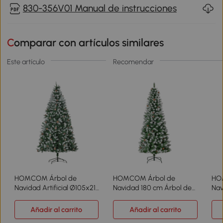
830-356V01 Manual de instrucciones
Comparar con artículos similares
Este artículo
Recomendar
HOMCOM Árbol de
HOMCOM Árbol de
HO
Navidad Artificial Ø105x210
Navidad 180 cm Árbol de
Nav
cm con 1440 Puntas de
Navidad Grande con 630
Nav
PVC y 72 Piñas con Ramas
Puntas 37 Piñas Base
Pun
Añadir al carrito
Añadir al carrito
Apertura Automática Base
Plegable y Soporte de
Ple