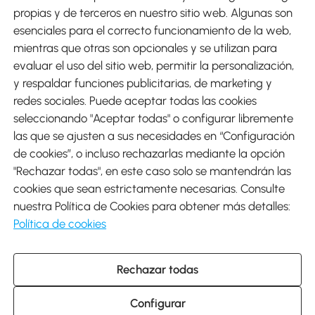
Métodos de Pago
propias y de terceros en nuestro sitio web. Algunas son
esenciales para el correcto funcionamiento de la web,
mientras que otras son opcionales y se utilizan para
evaluar el uso del sitio web, permitir la personalización,
y respaldar funciones publicitarias, de marketing y
Envíos
redes sociales. Puede aceptar todas las cookies
seleccionando "Aceptar todas" o configurar libremente
las que se ajusten a sus necesidades en “Configuración
de cookies”, o incluso rechazarlas mediante la opción
"Rechazar todas", en este caso solo se mantendrán las
Descargar Aosom App
cookies que sean estrictamente necesarias. Consulte
nuestra Política de Cookies para obtener más detalles:
Google Play
Política de cookies
Rechazar todas
931 29 45 12 (L-V de 8:30 a 17:30h)
atencioncliente@aosom.es
Configurar
C/ Roc Gros, nº 15. 08550 Els Hostalets de Balenyà (Barcelona),