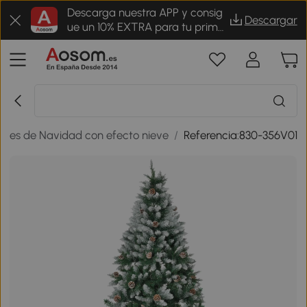
Descarga nuestra APP y consig
Descargar
ue un 10% EXTRA para tu prime
r pedido
oles de Navidad con efecto nieve
/
Referencia:830-356V01