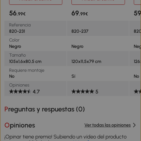
Paneles Protector de
Puerta y Pies 120x11,5x79
Met
Chimenea Negro
cm Negro
cm
56
69
5
,99€
,99€
Referencia
820-231
820-237
82
Color
Negro
Negro
Ne
Tamaño
105x1,6x80,5 cm
120x11,5x79 cm
126
Requiere montaje
No
Sí
No
Opiniones
4.7
5
Preguntas y respuestas (
0
)
Opiniones
Ver todas las opiniones
¡Opinar tiene premio! Subiendo un vídeo del producto