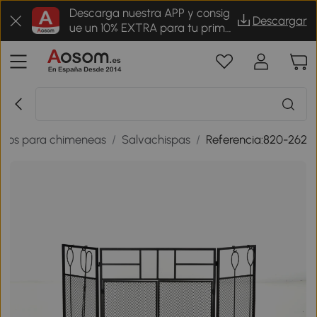
Descarga nuestra APP y consig
Descargar
ue un 10% EXTRA para tu prime
r pedido
rios para chimeneas
/
Salvachispas
/
Referencia:820-262