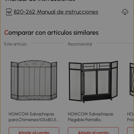
820-262 Manual de instrucciones
Comparar con artículos similares
Este artículo
Recomendar
HOMCOM Salvachispas
HOMCOM Salvachispas
HO
para Chimenea 105x80,5
Plegable Pantalla
Pro
cm Pantalla para
Protectora de Chimenea
Ple
Chimenea Plegable de 3
de 3 Paneles con Doble
Bis
Añadir al carrito
Añadir al carrito