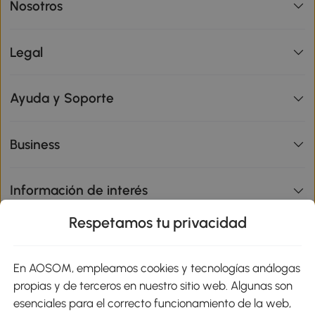
Nosotros
Legal
Ayuda y Soporte
Business
Información de interés
Respetamos tu privacidad
sitio
En AOSOM, empleamos cookies y tecnologías análogas
Métodos de Pago
propias y de terceros en nuestro sitio web. Algunas son
esenciales para el correcto funcionamiento de la web,