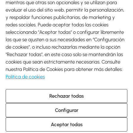
mientras que otras son opcionales y se utilizan para
evaluar el uso del sitio web, permitir la personalización,
y respaldar funciones publicitarias, de marketing y
Envíos
redes sociales. Puede aceptar todas las cookies
seleccionando "Aceptar todas" o configurar libremente
las que se ajusten a sus necesidades en “Configuración
de cookies”, o incluso rechazarlas mediante la opción
"Rechazar todas", en este caso solo se mantendrán las
Descargar Aosom App
cookies que sean estrictamente necesarias. Consulte
nuestra Política de Cookies para obtener más detalles:
Google Play
Política de cookies
Rechazar todas
931 29 45 12 (L-V de 8:30 a 17:30h)
atencioncliente@aosom.es
Configurar
C/ Roc Gros, nº 15. 08550 Els Hostalets de Balenyà (Barcelona),
España
© 2014-2026 SPANISH AOSOM, S.L (NIF: B66295775) Todos los
Aceptar todas
derechos reservados.