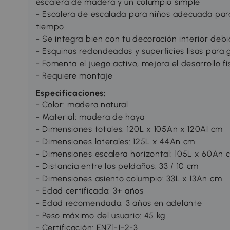
escalera de madera y un columpio simple
- Escalera de escalada para niños adecuada par
tiempo
- Se integra bien con tu decoración interior de
- Esquinas redondeadas y superficies lisas para 
- Fomenta el juego activo, mejora el desarrollo fí
- Requiere montaje
Especificaciones:
- Color: madera natural
- Material: madera de haya
- Dimensiones totales: 120L x 105An x 120Al cm
- Dimensiones laterales: 125L x 44An cm
- Dimensiones escalera horizontal: 105L x 60An 
- Distancia entre los peldaños: 33 / 10 cm
- Dimensiones asiento columpio: 33L x 13An cm
- Edad certificada: 3+ años
- Edad recomendada: 3 años en adelante
- Peso máximo del usuario: 45 kg
- Certificación: EN71-1-2-3