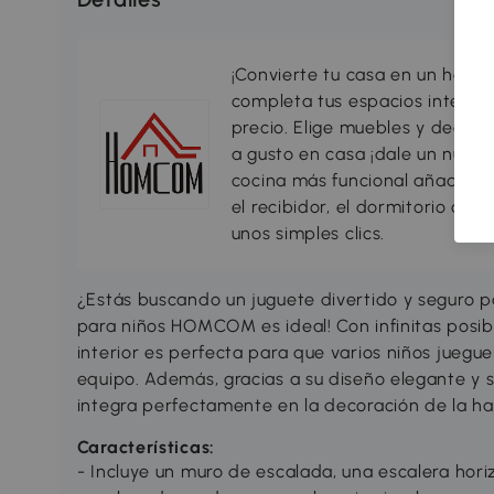
¡Convierte tu casa en un hogar
completa tus espacios interio
precio. Elige muebles y decorac
a gusto en casa ¡dale un nuevo
cocina más funcional añadiend
el recibidor, el dormitorio o c
unos simples clics.
¿Estás buscando un juguete divertido y seguro par
para niños HOMCOM es ideal! Con infinitas posib
interior es perfecta para que varios niños juegu
equipo. Además, gracias a su diseño elegante y s
integra perfectamente en la decoración de la hab
Características:
- Incluye un muro de escalada, una escalera hori