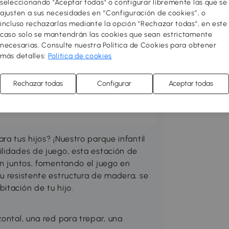
seleccionando "Aceptar todas" o configurar libremente las que se
ajusten a sus necesidades en “Configuración de cookies”, o
incluso rechazarlas mediante la opción "Rechazar todas", en este
 acogedor y funcional! Redecora o
caso solo se mantendrán las cookies que sean estrictamente
necesarias. Consulte nuestra Política de Cookies para obtener
res con muebles de diseño al mejor
más detalles:
Política de cookies
ión entre varios estilos para sentirte
 toque a tu hogar! Puedes hacer tu
o almacenamiento, mejorar el salón,
Rechazar todas
Configurar
Aceptar todas
ualquier estancia que necesites con
a tus hijos? ¡Nuestro parque infantil
ilidades de juego, esta estación de
en juntos, fomentando el juego en
u resistente estructura de madera, se
itación de tu hijo.
zontal, una red para trepar, una