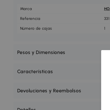
Marca
H
Referencia
33
Número de cajas
1
Pesos y Dimensiones
Características
Devoluciones y Reembolsos
Detalles