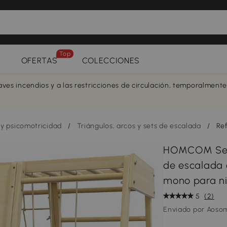
Top
OFERTAS
COLECCIONES
aves incendios y a las restricciones de circulación, temporalment
 y psicomotricidad
/
Triángulos, arcos y sets de escalada
/
Re
HOMCOM Set 
de escalada 
mono para n
5
(2)
Enviado por Aoso