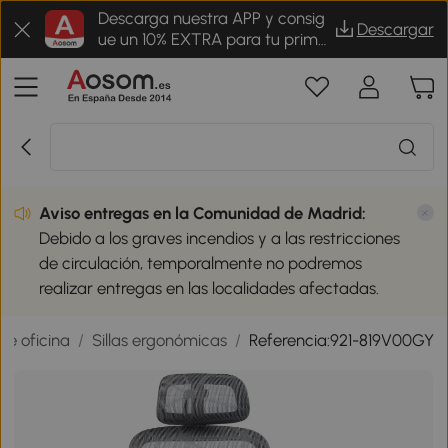
Descarga nuestra APP y consig
Descargar
ue un 10% EXTRA para tu prime
r pedido
Aviso entregas en la Comunidad de Madrid:
Debido a los graves incendios y a las restricciones
de circulación, temporalmente no podremos
realizar entregas en las localidades afectadas.
 de oficina
/
Sillas ergonómicas
/
Referencia:921-819V00GY