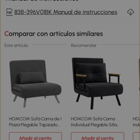
83B-396V01BK Manual de instrucciones
Comparar con artículos similares
Este artículo
Recomendar
HOMCOM Sofá Cama de 1
HOMCOM Sofá Cama
HO
Plaza Plegable Tapizado
Individual Plegable Silla
Ind
en Tela Gris Jaspeado con
Cama Convertible 4 en 1
Cam
Respaldo Ajustable de 5
Respaldo Ajustable de 5
Res
Añadir al carrito
Añadir al carrito