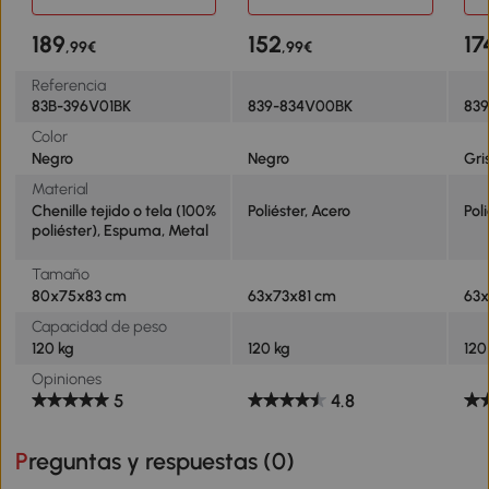
Niveles 80x75x83 cm
Niveles y Almohada
Niv
63x73x81 cm Negro
63x
189
152
17
,99€
,99€
Referencia
83B-396V01BK
839-834V00BK
83
Color
Negro
Negro
Gri
Material
Chenille tejido o tela (100%
Poliéster, Acero
Pol
poliéster), Espuma, Metal
Tamaño
80x75x83 cm
63x73x81 cm
63x
Capacidad de peso
120 kg
120 kg
120
Opiniones
5
4.8
Preguntas y respuestas (
0
)