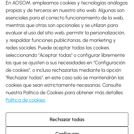
En AOSOM, empleamos cookies y tecnologías análogas
Métodos de Pago
propias y de terceros en nuestro sitio web. Algunas son
esenciales para el correcto funcionamiento de la web,
mientras que otras son opcionales y se utilizan para
evaluar el uso del sitio web, permitir la personalización,
y respaldar funciones publicitarias, de marketing y
Envíos
redes sociales. Puede aceptar todas las cookies
seleccionando "Aceptar todas" o configurar libremente
las que se ajusten a sus necesidades en “Configuración
de cookies”, o incluso rechazarlas mediante la opción
"Rechazar todas", en este caso solo se mantendrán las
Descargar Aosom App
cookies que sean estrictamente necesarias. Consulte
nuestra Política de Cookies para obtener más detalles:
Google Play
Política de cookies
Rechazar todas
931 29 45 12 (L-V de 8:30 a 17:30h)
atencioncliente@aosom.es
Configurar